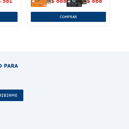
$
561
$
668
$
668
O PARA
RIBIRME