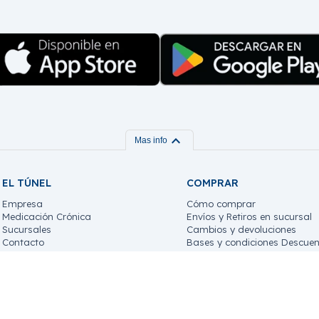
expand_more
Mas info
EL TÚNEL
COMPRAR
Empresa
Cómo comprar
Medicación Crónica
Envíos y Retiros en sucursal
Sucursales
Cambios y devoluciones
Contacto
Bases y condiciones Descuen
Trabaja con nosotros!