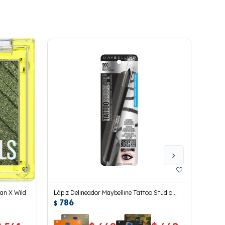
an X Wild
Lápiz Delineador Maybelline Tattoo Studio
Lápiz
786
78
Deep Onix
White
$
$