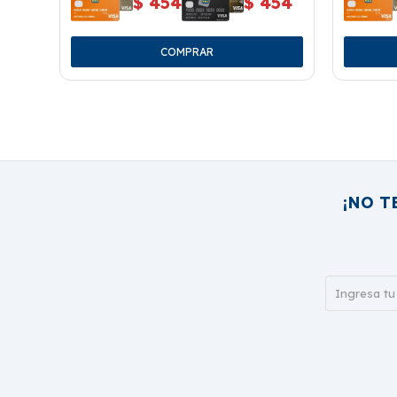
$
454
$
454
¡NO T