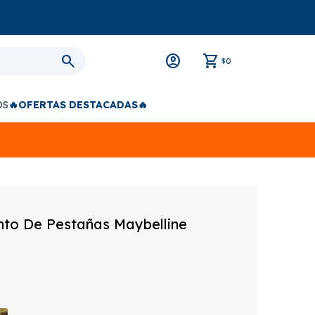
0
$
OS
🔥OFERTAS DESTACADAS🔥
to De Pestañas Maybelline