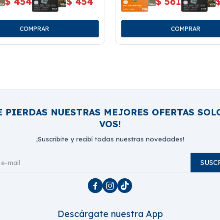
$
454
$
454
$
561
E PIERDAS NUESTRAS MEJORES OFERTAS SOL
VOS!
¡Suscribite y recibí todas nuestras novedades!
SUSC



Descárgate nuestra App