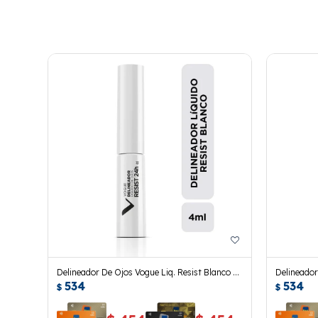
Delineador De Ojos Vogue Liq. Resist Blanco 4
Delineador
534
534
Ml.
$
$