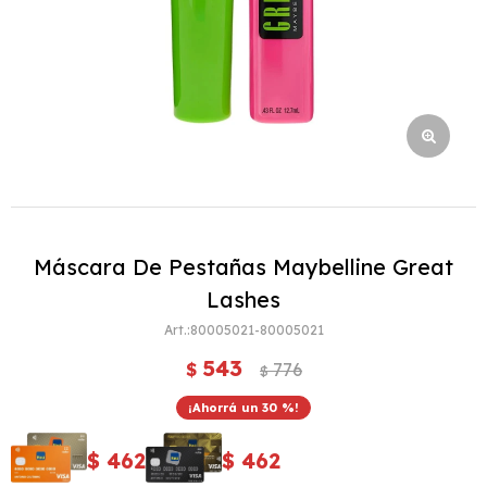
Máscara De Pestañas Maybelline Great
Lashes
80005021-80005021
543
$
776
$
30
$
462
$
462