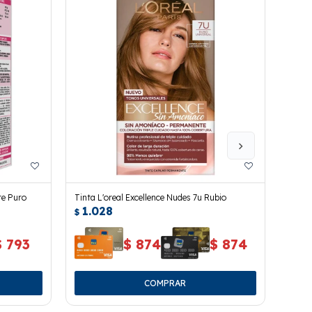
te Puro
Tinta L'oreal Excellence Nudes 7u Rubio
Tinta
1.028
1.
$
$
$
793
$
874
$
874