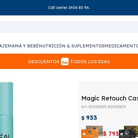
Call center 2406 80 96.
AJE
MAMÁ Y BEBÉ
NUTRICIÓN & SUPLEMENTOS
MEDICAMENT
DESCUENTOS
TODOS LOS DIAS
Magic Retouch Cas
80038835-80038835
933
$
$
793