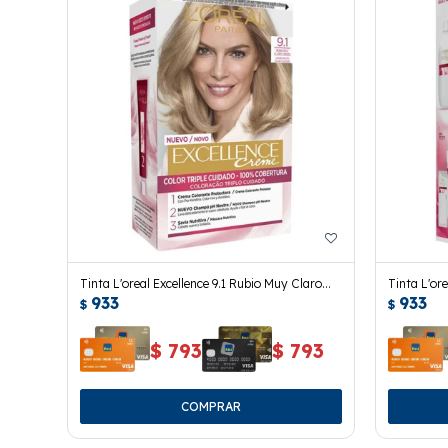
Tinta L'oreal Excellence 9.1 Rubio Muy Claro
Tinta L'ore
933
933
Ceniza
$
$
$
793
$
793