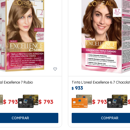
al Excellence 7 Rubio
Tinta L'oreal Excellence 6.7 Chocola
933
$
$
793
$
793
$
793