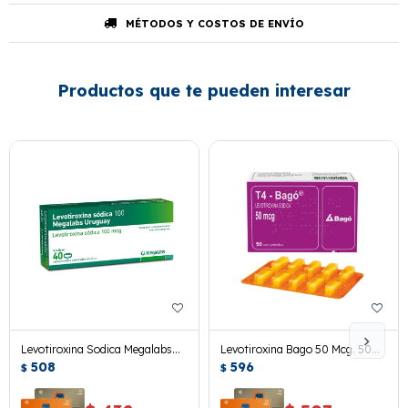
MÉTODOS Y COSTOS DE ENVÍO
Productos que te pueden interesar
Levotiroxina Sodica Megalabs
Levotiroxina Bago 50 Mcg. 50
100 Mcg. 40 Comp.
508
Comp.
596
$
$