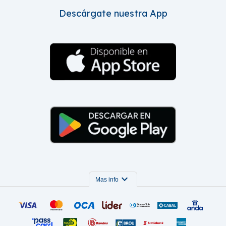
Descárgate nuestra App
expand_more
Mas info