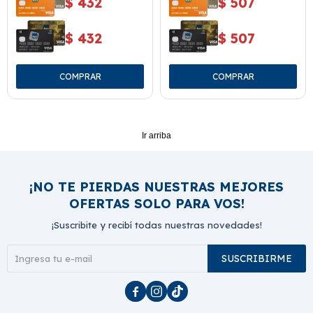
$
432
$
507
$
432
$
507
Ir arriba
¡NO TE PIERDAS NUESTRAS MEJORES
OFERTAS SOLO PARA VOS!
¡Suscribite y recibí todas nuestras novedades!
SUSCRIBIRME


