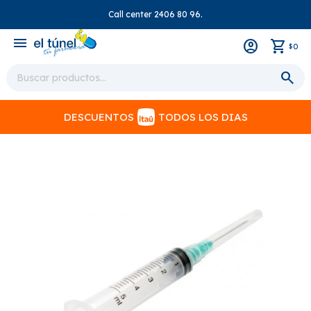
Call center 2406 80 96.
close
menu
0
$
DESCUENTOS
TODOS LOS DIAS