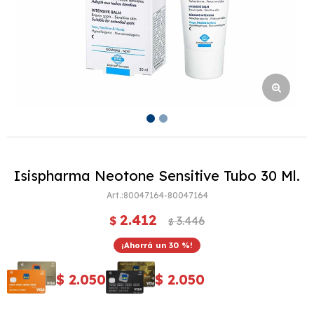
Isispharma Neotone Sensitive Tubo 30 Ml.
80047164-80047164
2.412
$
3.446
$
30
$
2.050
$
2.050