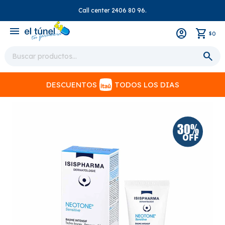
Call center 2406 80 96.
close
menu
0
$
DESCUENTOS
TODOS LOS DIAS