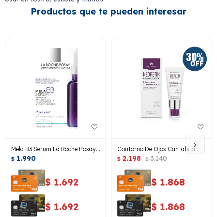
Productos que te pueden interesar
Mela B3 Serum La Roche Posay
Contorno De Ojos Cantabria
15 Ml.
1.990
Neoretin K-eyes
2.198
3.140
$
$
$
$
1.692
$
1.868
$
1.692
$
1.868