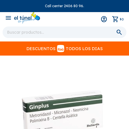
Call center 2406 80 96.
close
menu
0
$
DESCUENTOS
TODOS LOS DIAS