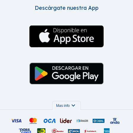
Descárgate nuestra App
expand_more
Mas info