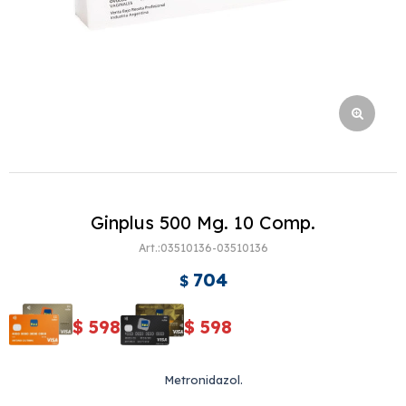
Ginplus 500 Mg. 10 Comp.
03510136-03510136
704
$
$
598
$
598
Metronidazol.