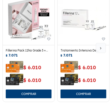
Fillerina Pack 12ha Grade 3 +
Tratamiento Intensivo De
Crema Dia
7.071
Relleno Fillerina Grade 3 2x30 Ml.
7.071
$
$
$
6.010
$
6.010
$
6.010
$
6.010