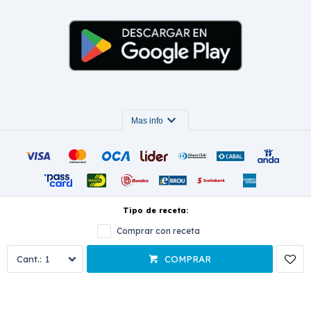
expand_more
Mas info
Tipo de receta:
Comprar con receta
© Copyright 2026 / Farmacia El túnel
Términos y condiciones
1
COMPRAR