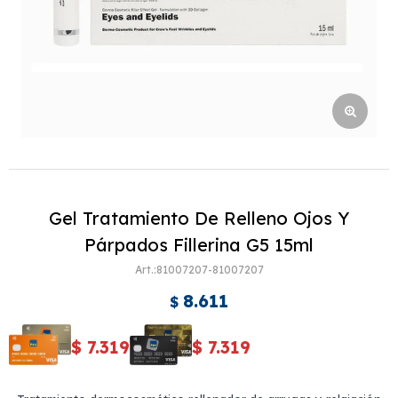
Gel Tratamiento De Relleno Ojos Y
Párpados Fillerina G5 15ml
81007207-81007207
8.611
$
$
7.319
$
7.319