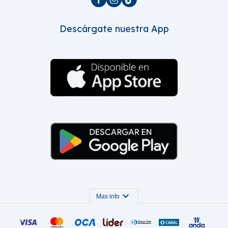
Descárgate nuestra App
expand_more
Mas info