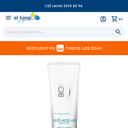
Call center 2406 80 96.
close
menu
0
$
DESCUENTOS
TODOS LOS DIAS