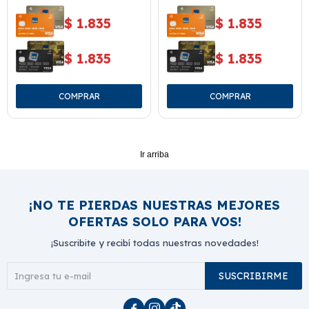
$
1.835
$
1.835
$
1.835
$
1.835
Ir arriba
¡NO TE PIERDAS NUESTRAS MEJORES
OFERTAS SOLO PARA VOS!
¡Suscribite y recibí todas nuestras novedades!
SUSCRIBIRME


