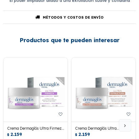
El poder limpiador aliado a una exfoliación suave y cotidiana
MÉTODOS Y COSTOS DE ENVÍO
Productos que te pueden interesar
Crema Dermaglós Ultra Firmeza
Crema Dermaglós Ultra
Noche 50 Grs.
2.159
Estructura Noche 50 Grs.
2.159
$
$