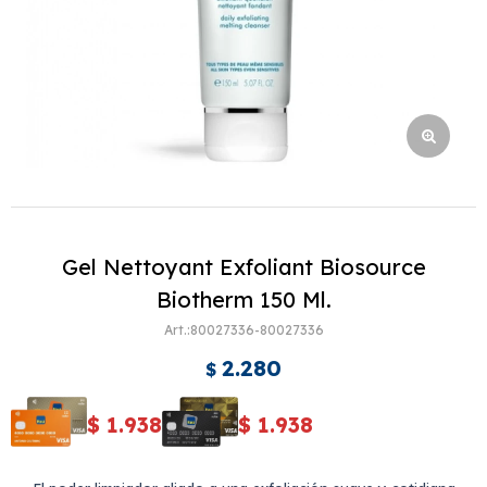
Gel Nettoyant Exfoliant Biosource
Biotherm 150 Ml.
80027336-80027336
2.280
$
$
1.938
$
1.938