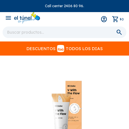
Call center 2406 80 96.
close
menu
0
$
DESCUENTOS
TODOS LOS DIAS