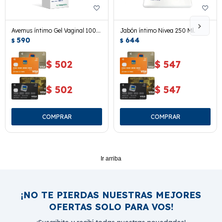
Avemus íntimo Gel Vaginal 100
Jabón íntimo Nivea 250 Ml.
Ml.
590
644
$
$
$
502
$
547
$
502
$
547
Ir arriba
¡NO TE PIERDAS NUESTRAS MEJORES
OFERTAS SOLO PARA VOS!