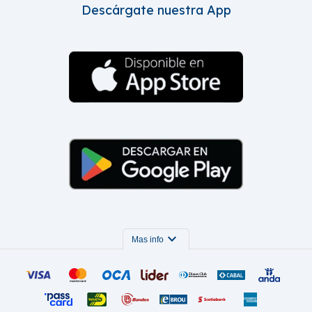
Descárgate nuestra App
expand_more
Mas info