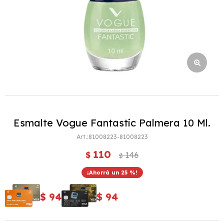
Esmalte Vogue Fantastic Palmera 10 Ml.
81008223-81008223
110
$
146
$
25
$
94
$
94