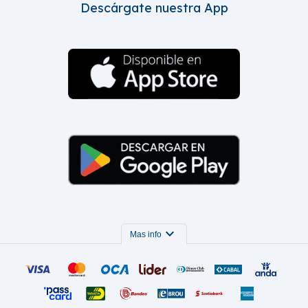
Descárgate nuestra App
expand_more
Mas info