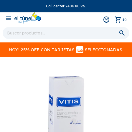
Call center 2406 80 96.
close
menu
0
$
HOY! 25% OFF CON TARJETAS
SELECCIONADAS.