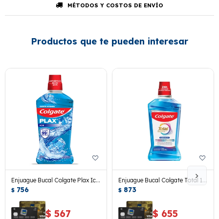
MÉTODOS Y COSTOS DE ENVÍO
Productos que te pueden interesar
Enjuague Bucal Colgate Plax Ice
Enjuague Bucal Colgate Total 12
1000 Grs.
756
Clean Mint 1 L.
873
$
$
$
567
$
655