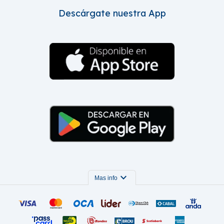
Descárgate nuestra App
expand_more
Mas info