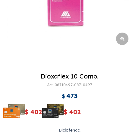
Dioxaflex 10 Comp.
08710497-08710497
473
$
$
402
$
402
Diclofenac.