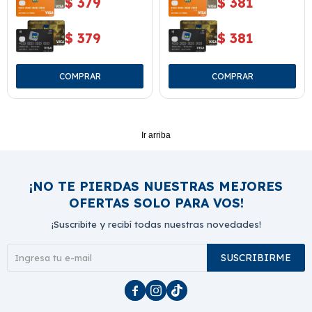
$
379
$
381
$
379
$
381
Ir arriba
¡NO TE PIERDAS NUESTRAS MEJORES
OFERTAS SOLO PARA VOS!
¡Suscribite y recibí todas nuestras novedades!
SUSCRIBIRME


