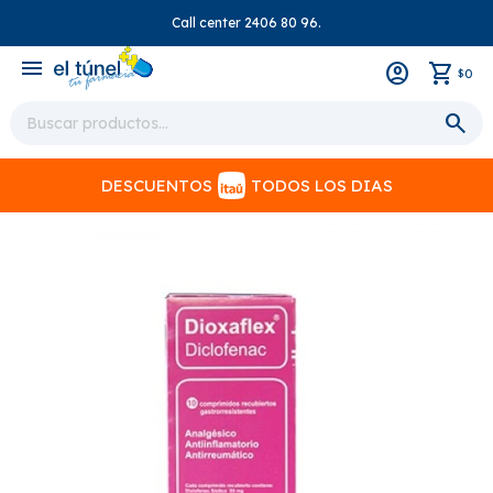
Call center 2406 80 96.
close
menu
0
$
DESCUENTOS
TODOS LOS DIAS