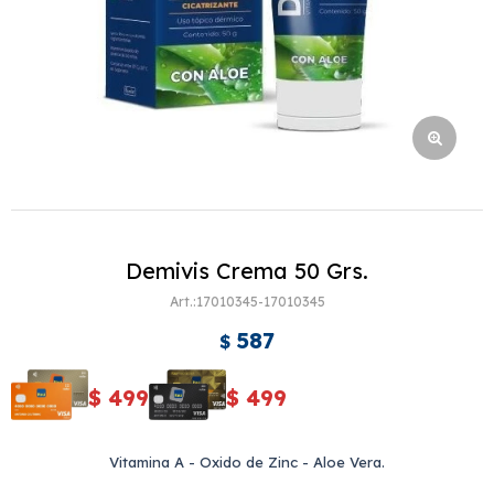
Demivis Crema 50 Grs.
17010345-17010345
587
$
$
499
$
499
Vitamina A - Oxido de Zinc - Aloe Vera.