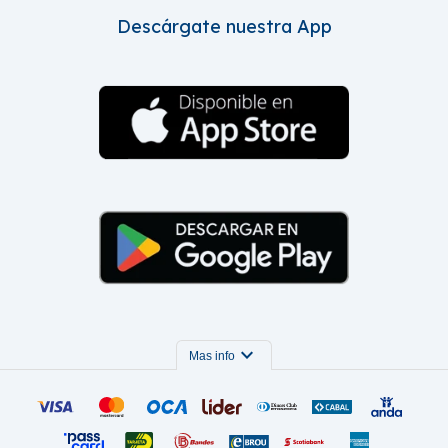
Descárgate nuestra App
expand_more
Mas info