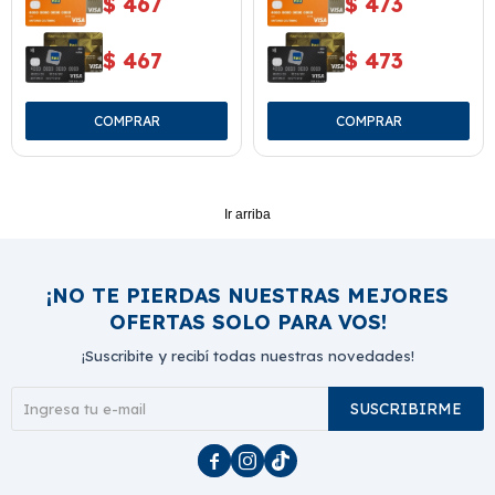
$
467
$
473
$
467
$
473
Ir arriba
¡NO TE PIERDAS NUESTRAS MEJORES
OFERTAS SOLO PARA VOS!
¡Suscribite y recibí todas nuestras novedades!
SUSCRIBIRME


