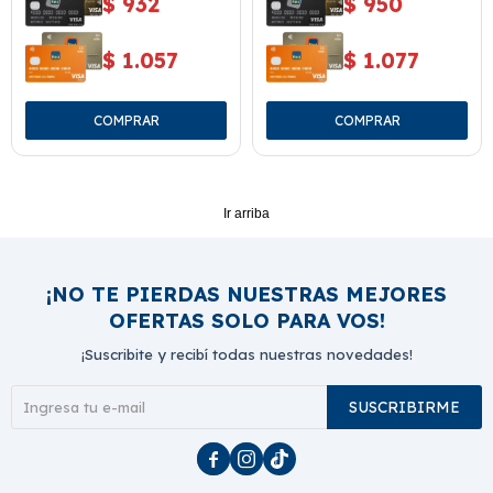
$
932
$
950
$
1.057
$
1.077
Ir arriba
¡NO TE PIERDAS NUESTRAS MEJORES
OFERTAS SOLO PARA VOS!
¡Suscribite y recibí todas nuestras novedades!
SUSCRIBIRME


