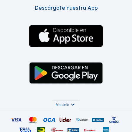
Descárgate nuestra App
expand_more
Mas info