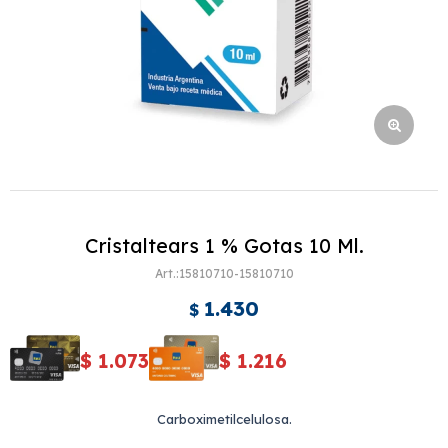
Cristaltears 1 % Gotas 10 Ml.
15810710-15810710
1.430
$
$
1.073
$
1.216
Carboximetilcelulosa.