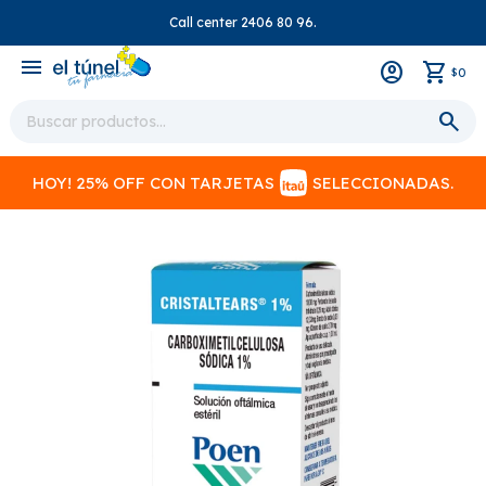
Call center 2406 80 96.
close
menu
0
$
HOY! 25% OFF CON TARJETAS
SELECCIONADAS.