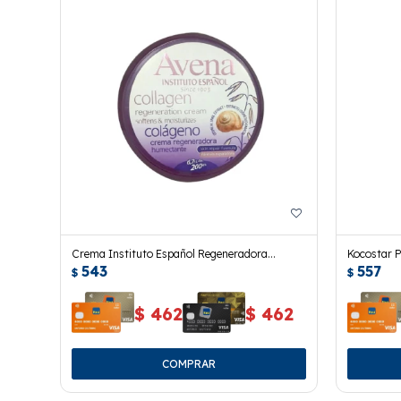
Crema Instituto Español Regeneradora
Kocostar P
543
557
Colageno 200 Ml.
$
$
$
462
$
462