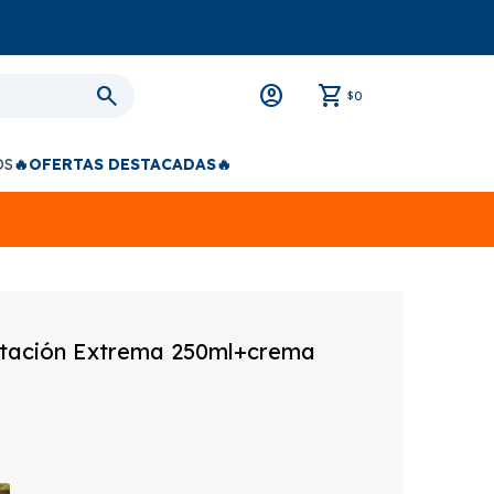
0
$
OS
🔥OFERTAS DESTACADAS🔥
atación Extrema 250ml+crema