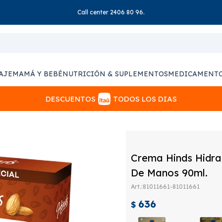
Call center 2406 80 96.
AJE
MAMÁ Y BEBÉ
NUTRICIÓN & SUPLEMENTOS
MEDICAMENT
DESCUENTOS
TODOS LOS DIAS
Crema Hinds Hidr
De Manos 90ml.
81011661-81011661
636
$