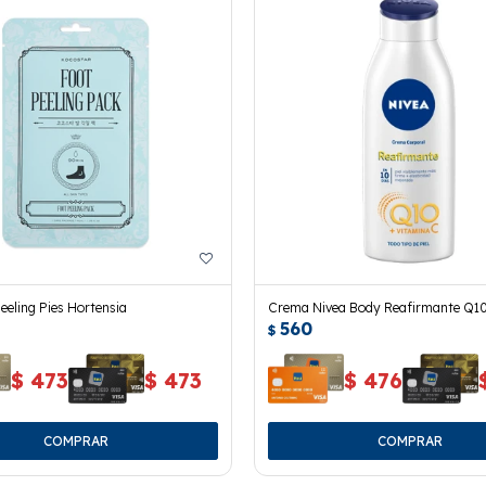
eeling Pies Hortensia
Crema Nivea Body Reafirmante Q10
560
$
$
473
$
473
$
476