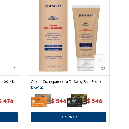
 400 Ml.
Crema Cicareparadora Dr Selby Skin Protect
Innov
642
67
75 Grs.
$
$
$
476
$
546
$
546