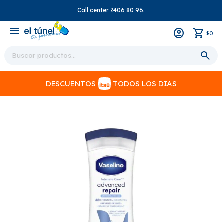
Call center 2406 80 96.
close
menu
0
$
DESCUENTOS
TODOS LOS DIAS