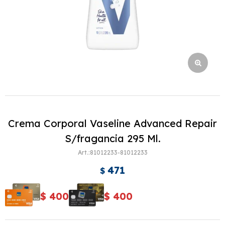
Crema Corporal Vaseline Advanced Repair
S/fragancia 295 Ml.
81012233-81012233
471
$
$
400
$
400