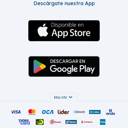
Descárgate nuestra App
expand_more
Mas info