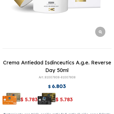
Crema Antiedad Isdinceutics A.g.e. Reverse
Day 50ml
81007808-81007808
6.803
$
$
5.783
$
5.783