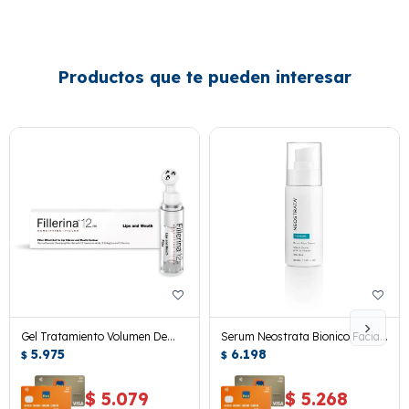
Productos que te pueden interesar
Gel Tratamiento Volumen De
Serum Neostrata Bionico Facial
Labios Fillerina Grade 5 7 Ml.
5.975
30 Ml.
6.198
$
$
$
5.079
$
5.268