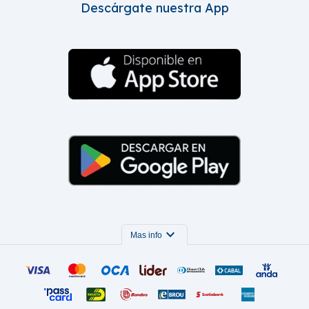
Descárgate nuestra App
expand_more
Mas info