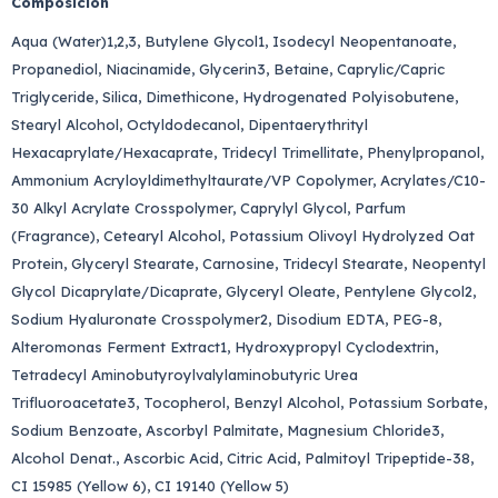
Composición
Aqua (Water)1,2,3, Butylene Glycol1, Isodecyl Neopentanoate,
Propanediol, Niacinamide, Glycerin3, Betaine, Caprylic/Capric
Triglyceride, Silica, Dimethicone, Hydrogenated Polyisobutene,
Stearyl Alcohol, Octyldodecanol, Dipentaerythrityl
Hexacaprylate/Hexacaprate, Tridecyl Trimellitate, Phenylpropanol,
Ammonium Acryloyldimethyltaurate/VP Copolymer, Acrylates/C10-
30 Alkyl Acrylate Crosspolymer, Caprylyl Glycol, Parfum
(Fragrance), Cetearyl Alcohol, Potassium Olivoyl Hydrolyzed Oat
Protein, Glyceryl Stearate, Carnosine, Tridecyl Stearate, Neopentyl
Glycol Dicaprylate/Dicaprate, Glyceryl Oleate, Pentylene Glycol2,
Sodium Hyaluronate Crosspolymer2, Disodium EDTA, PEG-8,
Alteromonas Ferment Extract1, Hydroxypropyl Cyclodextrin,
Tetradecyl Aminobutyroylvalylaminobutyric Urea
Trifluoroacetate3, Tocopherol, Benzyl Alcohol, Potassium Sorbate,
Sodium Benzoate, Ascorbyl Palmitate, Magnesium Chloride3,
Alcohol Denat., Ascorbic Acid, Citric Acid, Palmitoyl Tripeptide-38,
CI 15985 (Yellow 6), CI 19140 (Yellow 5)