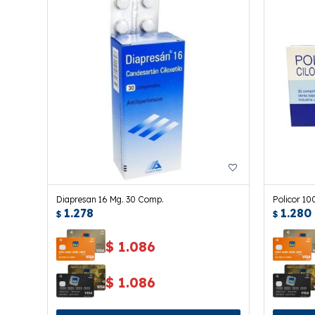
Diapresan 16 Mg. 30 Comp.
Policor 10
1.278
1.280
$
$
$
1.086
$
1.086