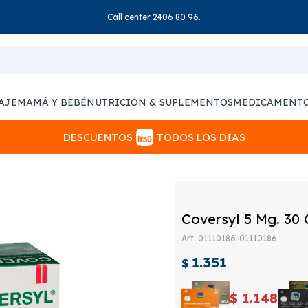
Call center 2406 80 96.
AJE
MAMÁ Y BEBÉ
NUTRICIÓN & SUPLEMENTOS
MEDICAMENT
DESCUENTOS
TODOS LOS DIAS
Coversyl 5 Mg. 30
01110186-01110186
1.351
$
$
1.148