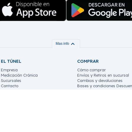
expand_more
Mas info
EL TÚNEL
COMPRAR
Empresa
Cómo comprar
Medicación Crónica
Envíos y Retiros en sucursal
Sucursales
Cambios y devoluciones
Contacto
Bases y condiciones Descuen
Trabaja con nosotros!