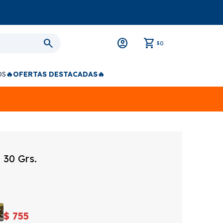
0
$
OS
🔥OFERTAS DESTACADAS🔥
 30 Grs.
$
755