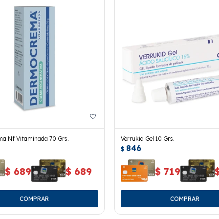
a Nf Vitaminada 70 Grs.
Verrukid Gel 10 Grs.
846
$
$
689
$
689
$
719