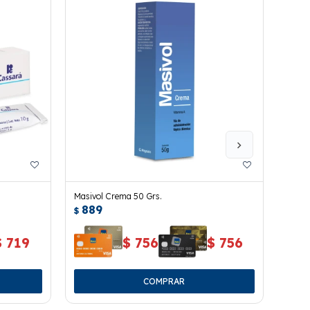
Masivol Crema 50 Grs.
Sedan
889
90
$
$
$
719
$
756
$
756