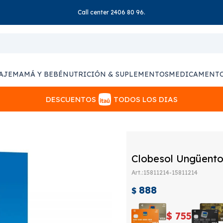
Call center 2406 80 96.
AJE
MAMÁ Y BEBÉ
NUTRICIÓN & SUPLEMENTOS
MEDICAMENT
DESCUENTOS
TODOS LOS DIAS
Clobesol Ungüento
15811214-15811214
888
$
$
755