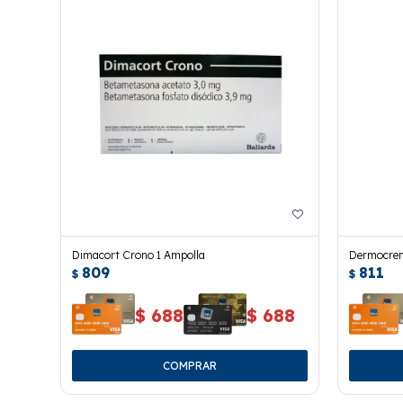
Dimacort Crono 1 Ampolla
Dermocrem
809
811
$
$
$
688
$
688