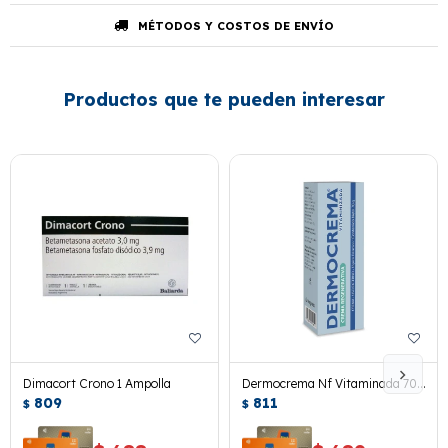
MÉTODOS Y COSTOS DE ENVÍO
Productos que te pueden interesar
Dimacort Crono 1 Ampolla
Dermocrema Nf Vitaminada 70
809
Grs.
811
$
$