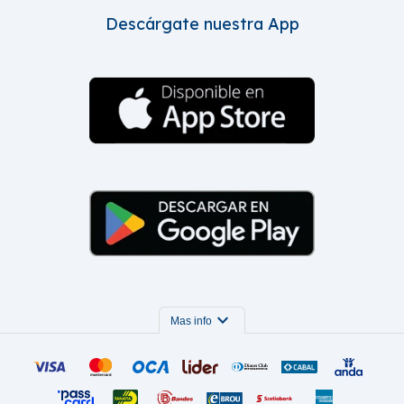
Descárgate nuestra App
expand_more
Mas info