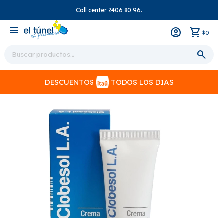
Call center 2406 80 96.
close
menu
0
$
DESCUENTOS
TODOS LOS DIAS