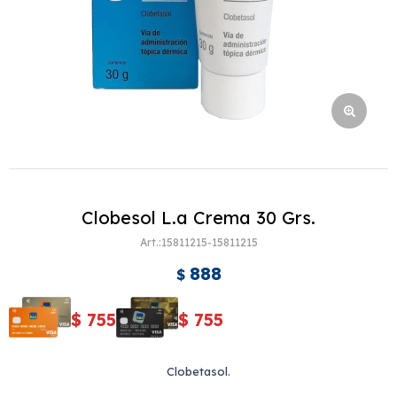
Clobesol L.a Crema 30 Grs.
15811215-15811215
888
$
$
755
$
755
Clobetasol.