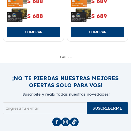
$
688
$
689
$
688
$
689
Ir arriba
¡NO TE PIERDAS NUESTRAS MEJORES
OFERTAS SOLO PARA VOS!
¡Suscribite y recibí todas nuestras novedades!
SUSCRIBIRME


