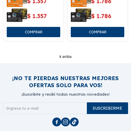
$
1.357
$
1.786
$
1.357
$
1.786
Ir arriba
¡NO TE PIERDAS NUESTRAS MEJORES
OFERTAS SOLO PARA VOS!
¡Suscribite y recibí todas nuestras novedades!
SUSCRIBIRME


