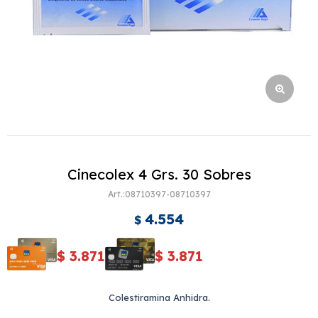
Cinecolex 4 Grs. 30 Sobres
08710397-08710397
4.554
$
$
3.871
$
3.871
Colestiramina Anhidra.