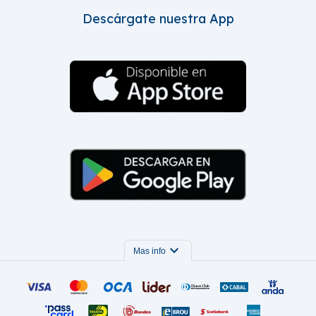
Descárgate nuestra App
expand_more
Mas info