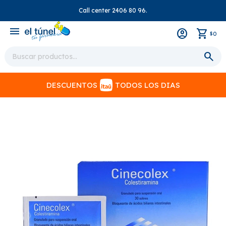
Call center 2406 80 96.
close
menu
0
$
DESCUENTOS
TODOS LOS DIAS