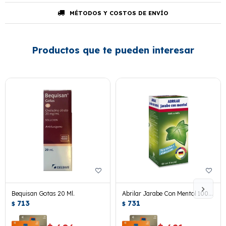
MÉTODOS Y COSTOS DE ENVÍO
Productos que te pueden interesar
Bequisan Gotas 20 Ml.
Abrilar Jarabe Con Mentol 100
713
Ml
731
$
$