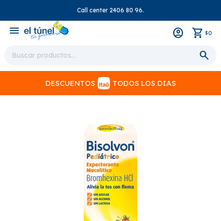
Call center 2406 80 96.
close
menu
0
$
DESCUENTOS
TODOS LOS DIAS