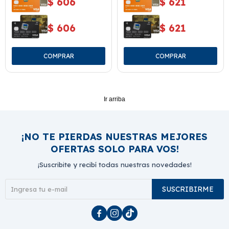
$
606
$
621
$
606
$
621
Ir arriba
¡NO TE PIERDAS NUESTRAS MEJORES
OFERTAS SOLO PARA VOS!
¡Suscribite y recibí todas nuestras novedades!
SUSCRIBIRME


