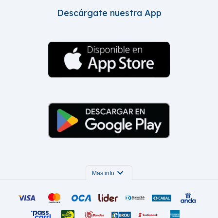
Descárgate nuestra App
expand_more
Mas info