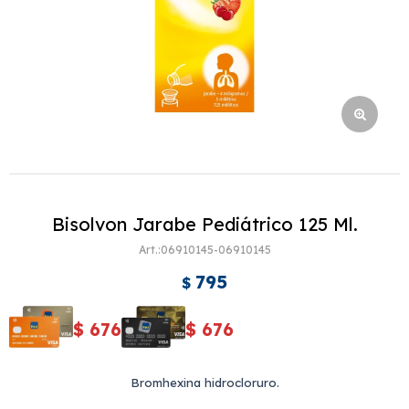
Bisolvon Jarabe Pediátrico 125 Ml.
06910145-06910145
795
$
$
676
$
676
Bromhexina hidrocloruro.