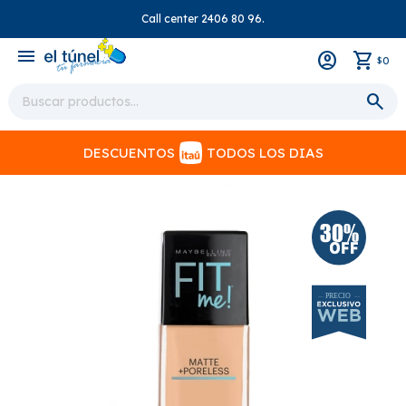
Call center 2406 80 96.
close
menu
0
$
DESCUENTOS
TODOS LOS DIAS