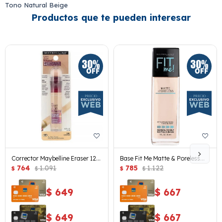
Tono Natural Beige
Productos que te pueden interesar
Corrector Maybelline Eraser 120
Base Fit Me Matte & Poreless
Light
764
1.091
Foundation 120 Classic Iv
785
1.122
$
$
$
$
$
649
$
667
$
649
$
667