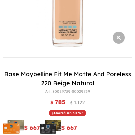
Base Maybelline Fit Me Matte And Poreless
220 Beige Natural
80029739-80029739
785
$
1.122
$
30
$
667
$
667