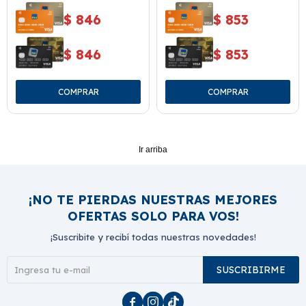
$
846
$
853
$
846
$
853
Ir arriba
¡NO TE PIERDAS NUESTRAS MEJORES
OFERTAS SOLO PARA VOS!
¡Suscribite y recibí todas nuestras novedades!
SUSCRIBIRME


