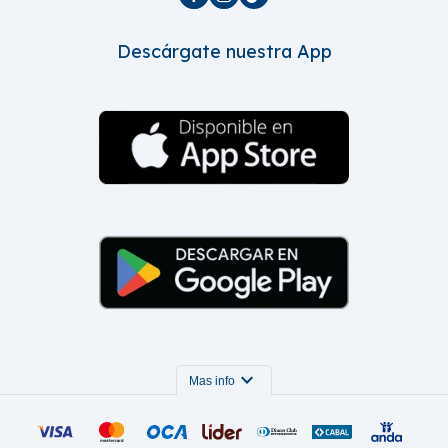
Descárgate nuestra App
expand_more
Mas info