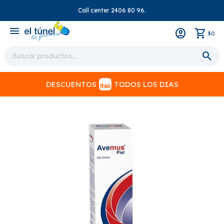
Call center 2406 80 96.
close
menu
0
$
DESCUENTOS
TODOS LOS DIAS