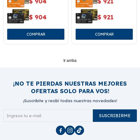
$
904
$
921
$
904
$
921
Ir arriba
¡NO TE PIERDAS NUESTRAS MEJORES
OFERTAS SOLO PARA VOS!
¡Suscribite y recibí todas nuestras novedades!
SUSCRIBIRME


