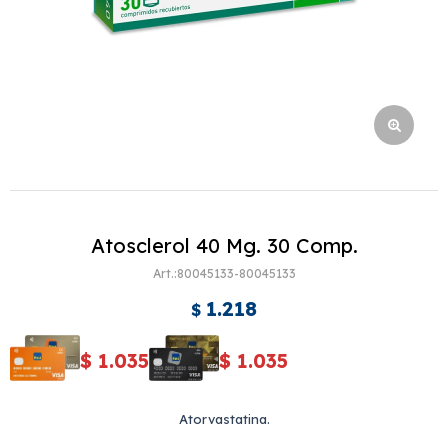
Atosclerol 40 Mg. 30 Comp.
80045133-80045133
1.218
$
$
1.035
$
1.035
Atorvastatina.