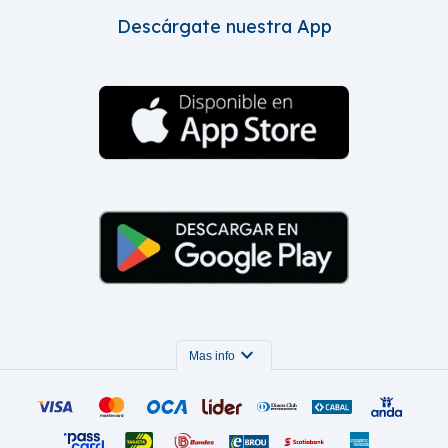
Descárgate nuestra App
expand_more
Mas info