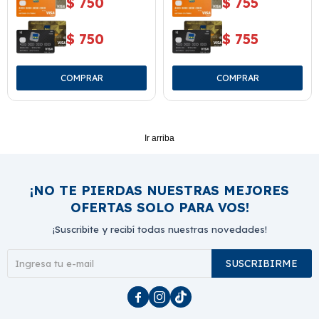
$
750
$
755
$
750
$
755
Ir arriba
¡NO TE PIERDAS NUESTRAS MEJORES
OFERTAS SOLO PARA VOS!
¡Suscribite y recibí todas nuestras novedades!
SUSCRIBIRME


