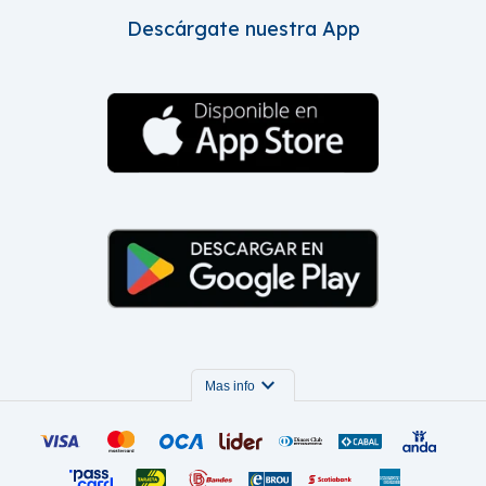
Descárgate nuestra App
expand_more
Mas info