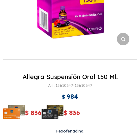
Allegra Suspensión Oral 150 Ml.
15610347-15610347
984
$
$
836
$
836
Fexofenadina.