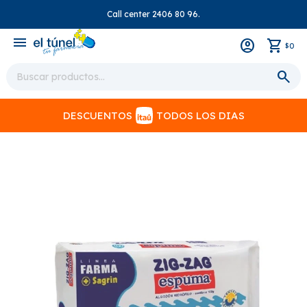
Call center 2406 80 96.
close
menu
0
$
DESCUENTOS
TODOS LOS DIAS