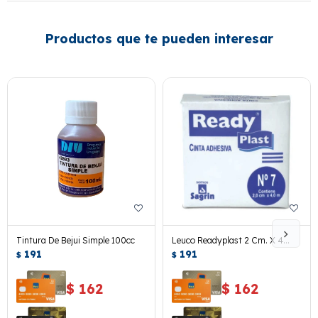
Productos que te pueden interesar
Tintura De Bejui Simple 100cc
Leuco Readyplast 2 Cm. X 4
191
Mts.
191
$
$
$
162
$
162