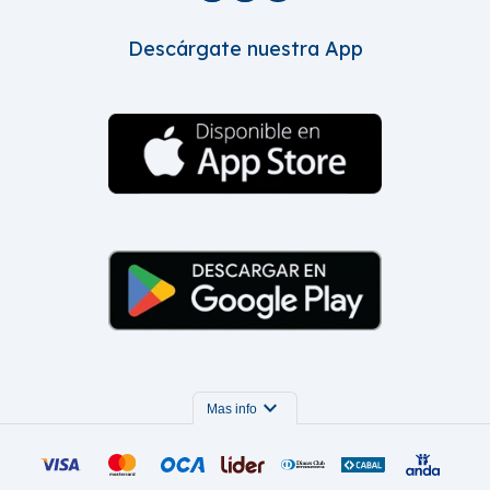
Descárgate nuestra App
expand_more
Mas info