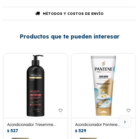
MÉTODOS Y COSTOS DE ENVÍO
Productos que te pueden interesar
Acondicionador Tresemme
Acondicionador Pantene
880ml Kera Antifrizz
527
Equilibrio Raiz Y Puntas 250ml.
529
$
$