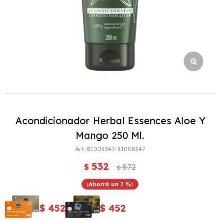
Acondicionador Herbal Essences Aloe Y
Mango 250 Ml.
81008347-81008347
532
$
572
$
7
$
452
$
452