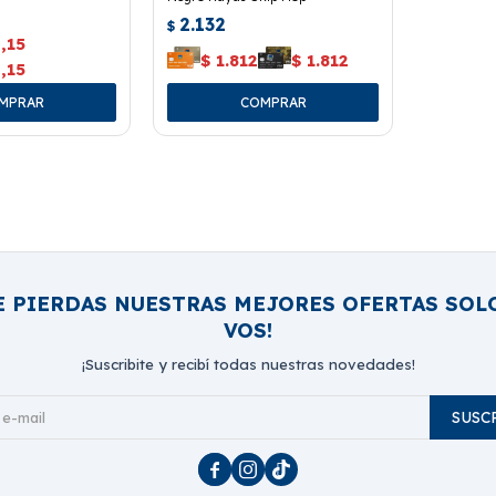
2.132
$
,15
$
1.812
$
1.812
,15
E PIERDAS NUESTRAS MEJORES OFERTAS SOL
VOS!
¡Suscribite y recibí todas nuestras novedades!
SUSC


