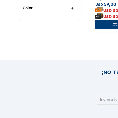
59,00
USD
Color
USD
50
USD
50
¡NO T