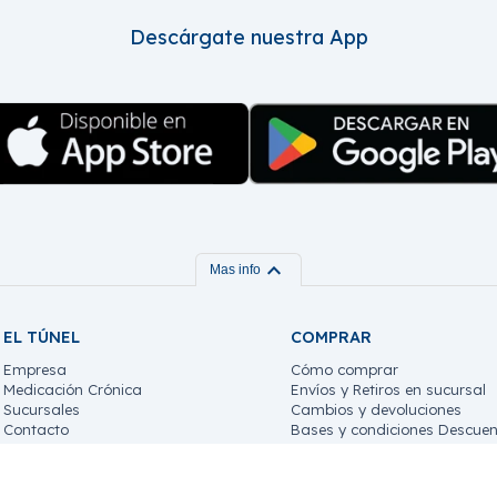
Descárgate nuestra App
expand_more
Mas info
EL TÚNEL
COMPRAR
Empresa
Cómo comprar
Medicación Crónica
Envíos y Retiros en sucursal
Sucursales
Cambios y devoluciones
Contacto
Bases y condiciones Descuen
Trabaja con nosotros!