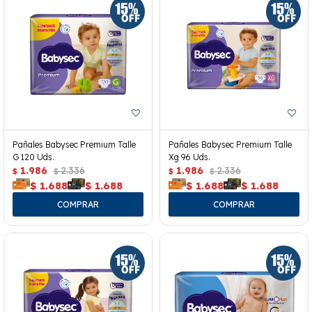
Pañales Babysec Premium Talle
Pañales Babysec Premium Talle
G 120 Uds.
Xg 96 Uds.
1.986
2.336
1.986
2.336
$
$
$
$
$
1.688
$
1.688
$
1.688
$
1.688