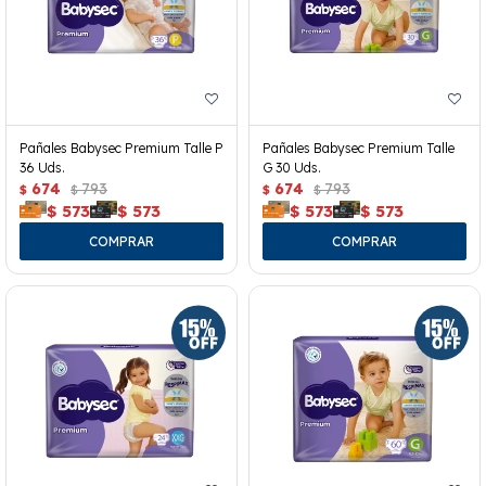
Pañales Babysec Premium Talle P
Pañales Babysec Premium Talle
36 Uds.
G 30 Uds.
674
793
674
793
$
$
$
$
$
573
$
573
$
573
$
573