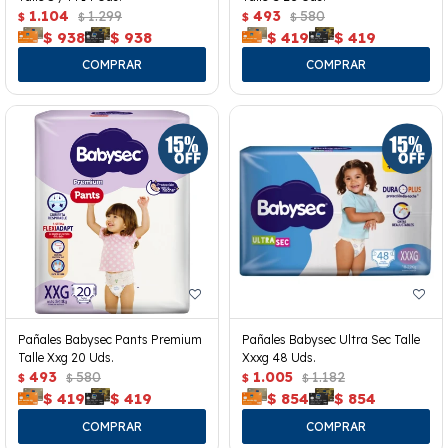
1.104
1.299
493
580
$
$
$
$
$
938
$
938
$
419
$
419
Pañales Babysec Pants Premium
Pañales Babysec Ultra Sec Talle
Talle Xxg 20 Uds.
Xxxg 48 Uds.
493
580
1.005
1.182
$
$
$
$
$
419
$
419
$
854
$
854