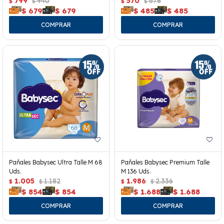
799
940
570
678
$
$
$
$
$
679
$
679
$
485
$
485
Pañales Babysec Ultra Talle M 68
Pañales Babysec Premium Talle
Uds.
M 136 Uds.
1.005
1.182
1.986
2.336
$
$
$
$
$
854
$
854
$
1.688
$
1.688