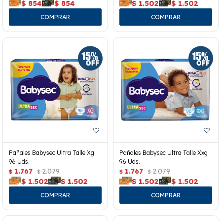
$
854
$
854
$
1.502
$
1.502
Pañales Babysec Ultra Talle Xg
Pañales Babysec Ultra Talle Xxg
96 Uds.
96 Uds.
1.767
2.079
1.767
2.079
$
$
$
$
$
1.502
$
1.502
$
1.502
$
1.502