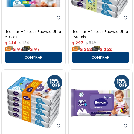
Toallitas Húmedas Babysec Ultra
Toallitas Húmedas Babysec Ultra
50 Uds.
150 Uds.
114
134
297
349
$
$
$
$
$
97
$
97
$
252
$
252