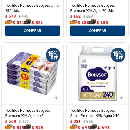
Toallitas Húmedas Babysec Ultra
Toallitas Húmedas Babysec
250 Uds.
Premium 99% Agua 70 Uds.
378
445
162
190
$
$
$
$
$
321
$
321
$
138
$
138
Toallitas Húmedas Babysec
Toallitas Húmedas Babysec
Premium 99% Agua 4x3
Super Premium 99% Agua 240
368
433
Uds.
821
966
$
$
$
$
$
313
$
313
$
698
$
698