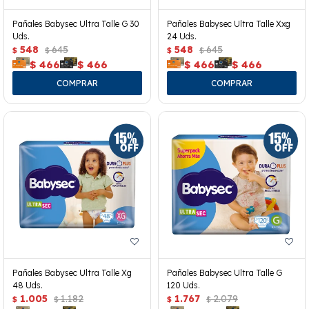
Pañales Babysec Ultra Talle G 30
Pañales Babysec Ultra Talle Xxg
Uds.
24 Uds.
548
645
548
645
$
$
$
$
$
466
$
466
$
466
$
466
Pañales Babysec Ultra Talle Xg
Pañales Babysec Ultra Talle G
48 Uds.
120 Uds.
1.005
1.182
1.767
2.079
$
$
$
$