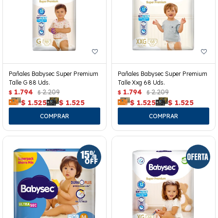
Pañales Babysec Super Premium
Pañales Babysec Super Premium
Talle G 88 Uds.
Talle Xxg 68 Uds.
1.794
2.209
1.794
2.209
$
$
$
$
$
1.525
$
1.525
$
1.525
$
1.525