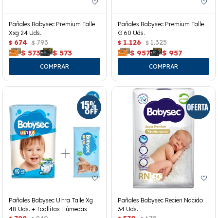
Pañales Babysec Premium Talle
Pañales Babysec Premium Talle
Xxg 24 Uds.
G 60 Uds.
674
793
1.126
1.325
$
$
$
$
$
573
$
573
$
957
$
957
Pañales Babysec Ultra Talle Xg
Pañales Babysec Recien Nacido
48 Uds. + Toallitas Húmedas
34 Uds.