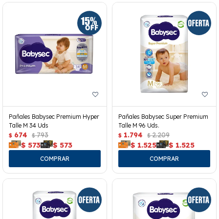
Pañales Babysec Premium Hyper
Pañales Babysec Super Premium
Talle M 34 Uds
Talle M 96 Uds.
674
793
1.794
2.209
$
$
$
$
$
573
$
573
$
1.525
$
1.525