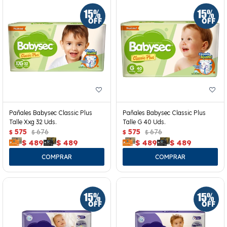
Pañales Babysec Classic Plus
Pañales Babysec Classic Plus
Talle Xxg 32 Uds.
Talle G 40 Uds.
575
676
575
676
$
$
$
$
$
489
$
489
$
489
$
489