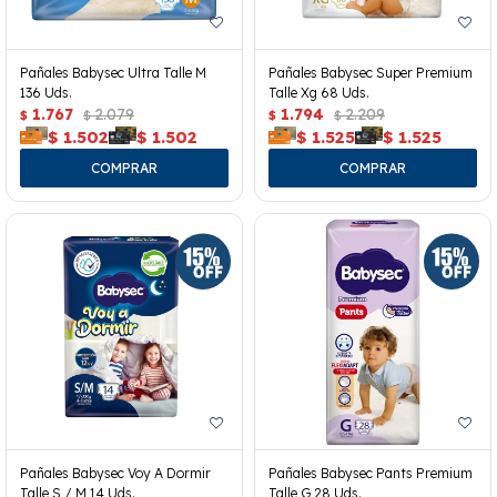
Pañales Babysec Ultra Talle M
Pañales Babysec Super Premium
136 Uds.
Talle Xg 68 Uds.
1.767
2.079
1.794
2.209
$
$
$
$
$
1.502
$
1.502
$
1.525
$
1.525
Pañales Babysec Voy A Dormir
Pañales Babysec Pants Premium
Talle S / M 14 Uds.
Talle G 28 Uds.