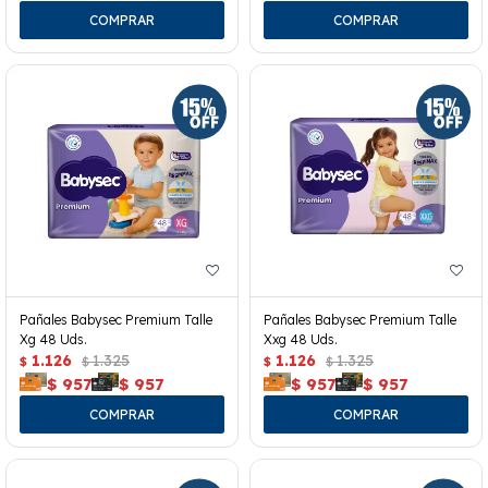
Pañales Babysec Premium Talle
Pañales Babysec Premium Talle
Xg 48 Uds.
Xxg 48 Uds.
1.126
1.325
1.126
1.325
$
$
$
$
$
957
$
957
$
957
$
957