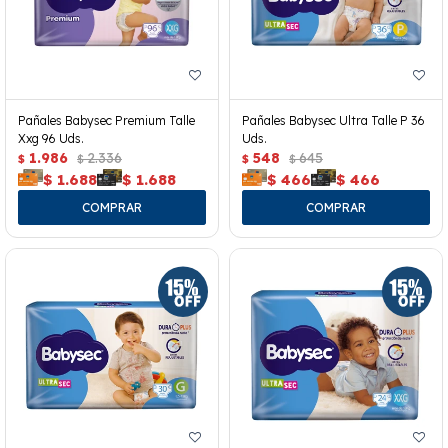
Pañales Babysec Premium Talle
Pañales Babysec Ultra Talle P 36
Xxg 96 Uds.
Uds.
1.986
2.336
548
645
$
$
$
$
$
1.688
$
1.688
$
466
$
466