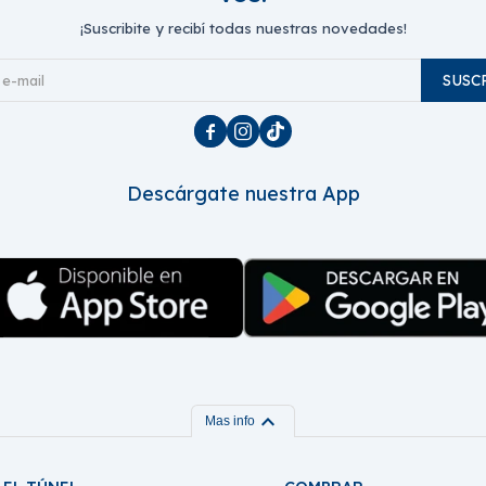
¡Suscribite y recibí todas nuestras novedades!
SUSC



Descárgate nuestra App
expand_more
Mas info