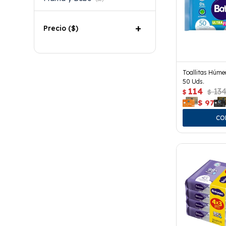
Precio
($)
Toallitas Húme
50 Uds.
114
13
$
$
$
97