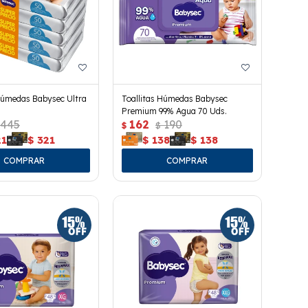
Húmedas Babysec Ultra
Toallitas Húmedas Babysec
Premium 99% Agua 70 Uds.
445
162
190
$
$
21
$
321
$
138
$
138