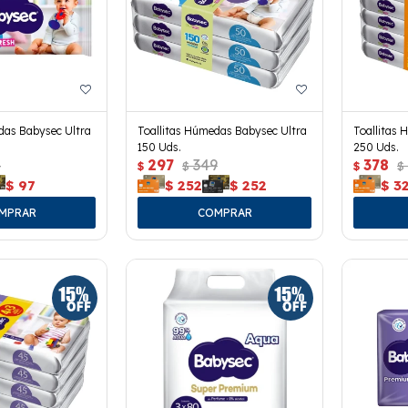
das Babysec Ultra
Toallitas Húmedas Babysec Ultra
Toallitas 
150 Uds.
250 Uds.
4
297
349
378
$
$
$
$
$
97
$
252
$
252
$
3