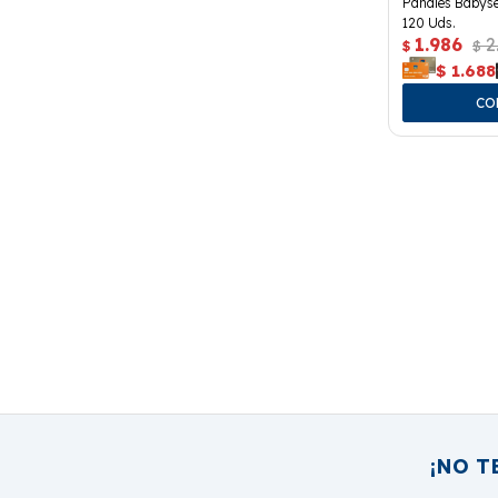
Pañales Babyse
120 Uds.
1.986
2
$
$
$
1.688
¡NO T