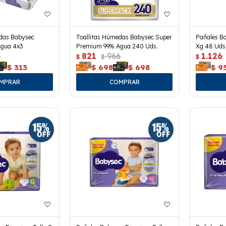
edas Babysec
Toallitas Húmedas Babysec Super
Pañales B
gua 4x3
Premium 99% Agua 240 Uds.
Xg 48 Uds
3
821
966
1.126
$
$
$
$
313
$
698
$
698
$
9