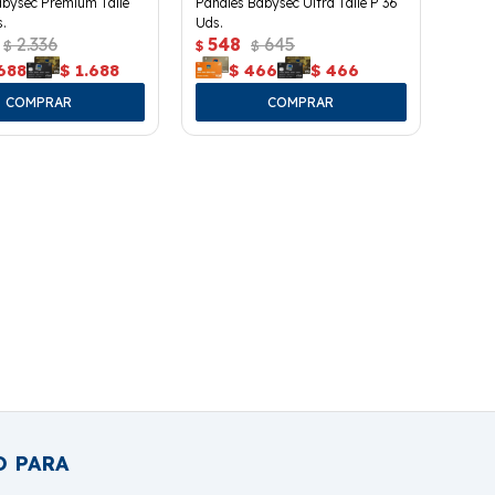
abysec Premium Talle
Pañales Babysec Ultra Talle P 36
.
Uds.
2.336
548
645
$
$
$
688
$
1.688
$
466
$
466
O PARA