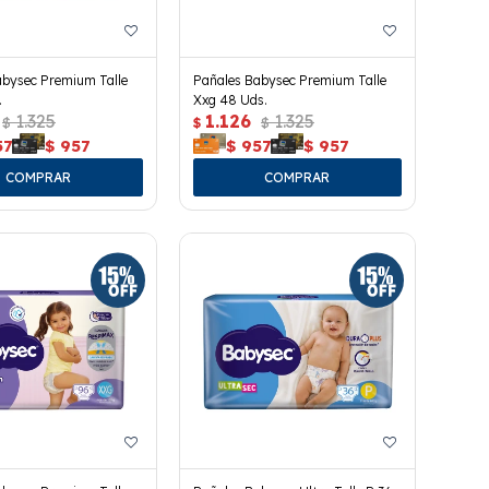
abysec Premium Talle
Pañales Babysec Premium Talle
.
Xxg 48 Uds.
1.325
1.126
1.325
$
$
$
57
$
957
$
957
$
957