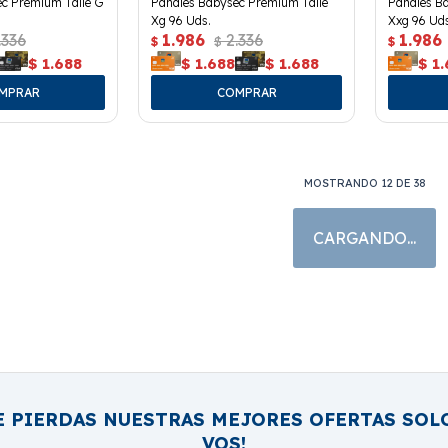
c Premium Talle G
Pañales Babysec Premium Talle
Pañales B
Xg 96 Uds.
Xxg 96 Uds
.336
1.986
2.336
1.986
$
$
$
$
1.688
$
1.688
$
1.688
$
1.
MOSTRANDO
12
DE
38
E PIERDAS NUESTRAS MEJORES OFERTAS SOL
VOS!