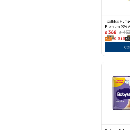
Toallitas Húm
Premium 99% A
368
43
$
$
$
313