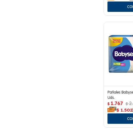
Pañales Babyse
Uds.
1.767
2
$
$
$
1.502