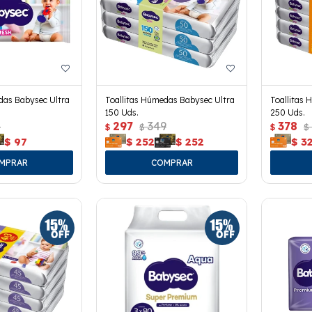
das Babysec Ultra
Toallitas Húmedas Babysec Ultra
Toallitas 
150 Uds.
250 Uds.
4
297
349
378
$
$
$
$
$
97
$
252
$
252
$
3