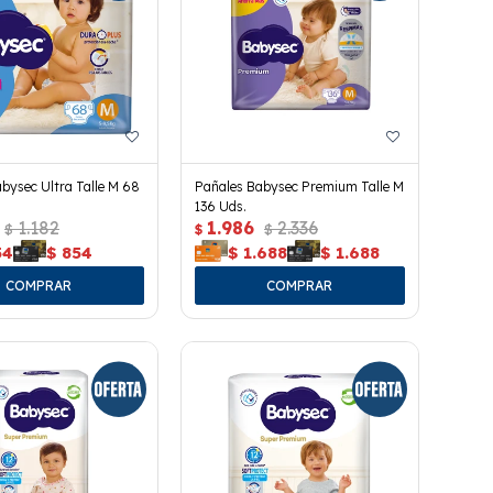
bysec Ultra Talle M 68
Pañales Babysec Premium Talle M
136 Uds.
1.182
1.986
2.336
$
$
$
54
$
854
$
1.688
$
1.688