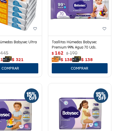
Húmedas Babysec Ultra
Toallitas Húmedas Babysec
Premium 99% Agua 70 Uds.
445
162
190
$
$
21
$
321
$
138
$
138