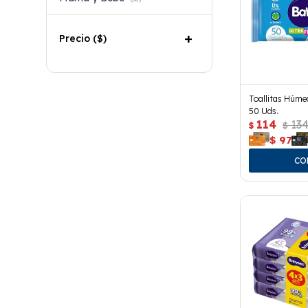
Precio
($)
Toallitas Húme
50 Uds.
114
13
$
$
$
97