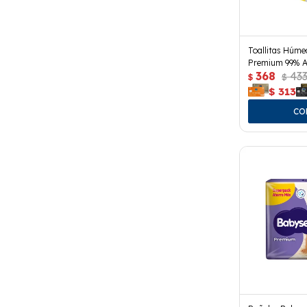
Toallitas Húm
Premium 99% A
368
43
$
$
$
313