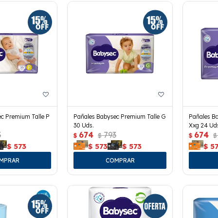
c Premium Talle P
Pañales Babysec Premium Talle G
Pañales B
30 Uds.
Xxg 24 Ud
3
674
793
674
$
$
$
$
$
573
$
573
$
573
$
5