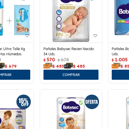
c Ultra Talle Xg
Pañales Babysec Recien Nacido
Pañales Ba
litas Húmedas
34 Uds.
Uds.
0
570
678
1.005
$
$
$
$
679
$
485
$
485
$
8