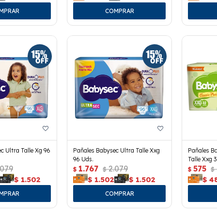
c Ultra Talle Xg 96
Pañales Babysec Ultra Talle Xxg
Pañales Ba
96 Uds.
Talle Xxg 
.079
1.767
2.079
575
$
$
$
$
$
1.502
$
1.502
$
1.502
$
4