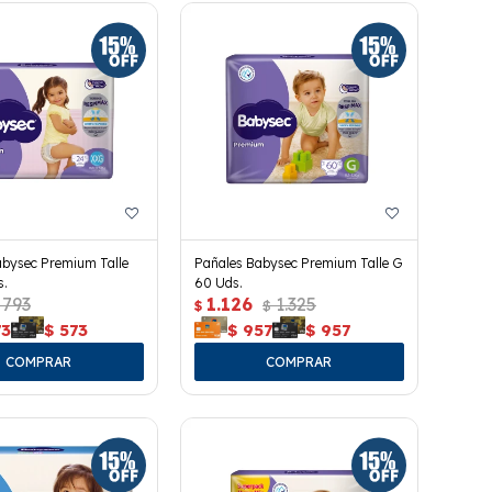
abysec Premium Talle
Pañales Babysec Premium Talle G
s.
60 Uds.
793
1.126
1.325
$
$
73
$
573
$
957
$
957