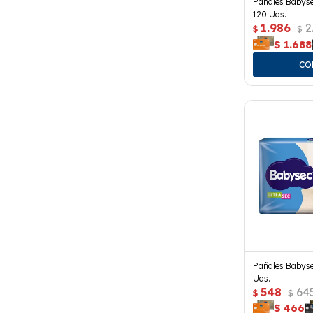
Pañales Babyse
120 Uds.
1.986
2
$
$
$
1.688
Pañales Babyse
Uds.
548
64
$
$
$
466