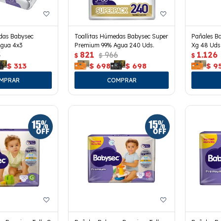
edas Babysec
Toallitas Húmedas Babysec Super
Pañales B
gua 4x3
Premium 99% Agua 240 Uds.
Xg 48 Uds
3
821
966
1.126
$
$
$
$
313
$
698
$
698
$
9