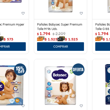
ec Premium Hyper
Pañales Babysec Super Premium
Pañales B
Talle M 96 Uds.
Talle G 88
3
1.794
2.209
1.794
$
$
$
$
573
$
1.525
$
1.525
$
1.