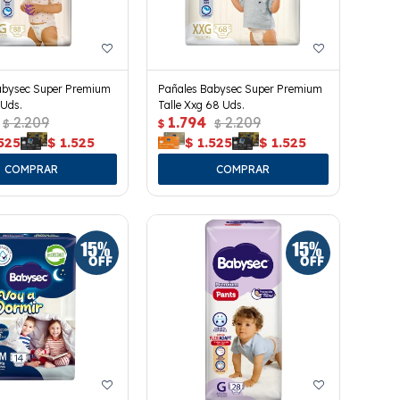
abysec Super Premium
Pañales Babysec Super Premium
 Uds.
Talle Xxg 68 Uds.
2.209
1.794
2.209
$
$
$
525
$
1.525
$
1.525
$
1.525