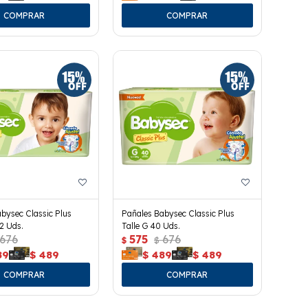
bysec Classic Plus
Pañales Babysec Classic Plus
32 Uds.
Talle G 40 Uds.
676
575
676
$
$
89
$
489
$
489
$
489