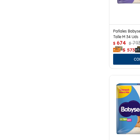
Pañales Babys
Talle M 34 Uds
674
79
$
$
$
573