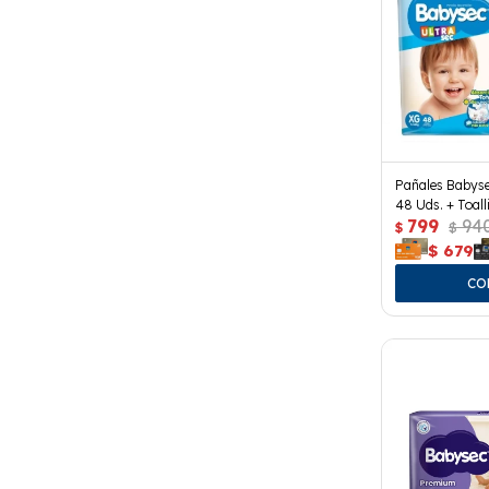
Pañales Babyse
48 Uds. + Toal
799
94
$
$
$
679