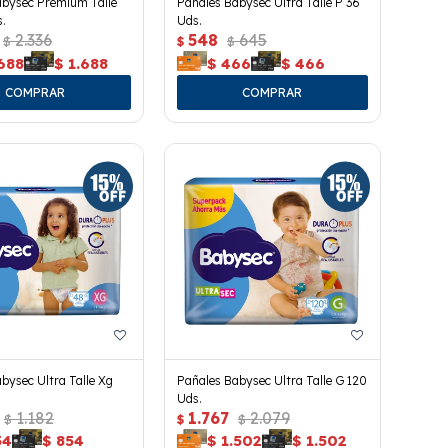
abysec Premium Talle
Pañales Babysec Ultra Talle P 36
.
Uds.
2.336
548
645
$
$
$
688
$
1.688
$
466
$
466
bysec Ultra Talle Xg
Pañales Babysec Ultra Talle G 120
Uds.
1.182
1.767
2.079
$
$
$
54
$
854
$
1.502
$
1.502