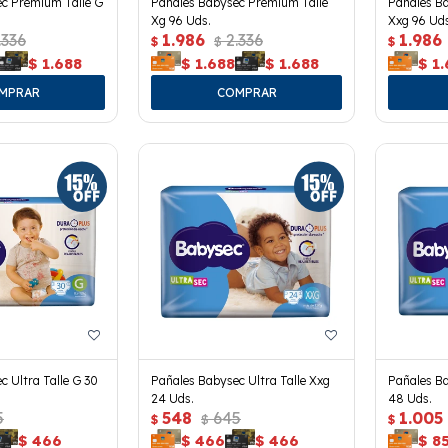
c Premium Talle G
Pañales Babysec Premium Talle
Pañales B
Xg 96 Uds.
Xxg 96 Uds
.336
1.986
2.336
1.986
$
$
$
$
1.688
$
1.688
$
1.688
$
1.
c Ultra Talle G 30
Pañales Babysec Ultra Talle Xxg
Pañales Ba
24 Uds.
48 Uds.
5
548
645
1.005
$
$
$
$
466
$
466
$
466
$
8