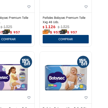
abysec Premium Talle
Pañales Babysec Premium Talle
.
Xxg 48 Uds.
1.325
1.126
1.325
$
$
$
57
$
957
$
957
$
957