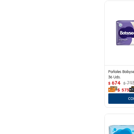
Pañales Babyse
36 Uds.
674
79
$
$
$
573