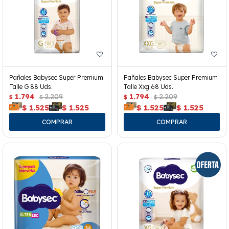
Pañales Babysec Super Premium
Pañales Babysec Super Premium
Talle G 88 Uds.
Talle Xxg 68 Uds.
1.794
2.209
1.794
2.209
$
$
$
$
$
1.525
$
1.525
$
1.525
$
1.525