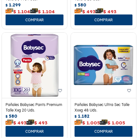
1.299
580
$
$
$
1.104
$
1.104
$
493
$
493
Pañales Babysec Pants Premium
Pañales Babysec Ultra Sec Talle
Talle Xxg 20 Uds.
Xxxg 48 Uds.
580
1.182
$
$
$
493
$
493
$
1.005
$
1.005