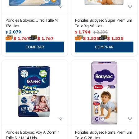
Pañales Babysec Ultra Talle M
Pañales Babysec Super Premium
136 Uds.
Talle Xg 68 Uds.
2.079
1.794
2.209
$
$
$
$
1.767
$
1.767
$
1.525
$
1.525
Pañales Babysec Voy A Dormir
Pañales Babysec Pants Premium
Talle S / M 14 Uds.
Talle G 28 Uds.