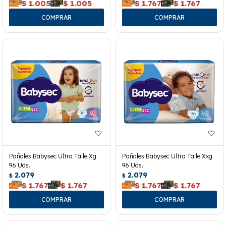
$
1.005
$
1.005
$
1.767
$
1.767
Pañales Babysec Ultra Talle Xg
Pañales Babysec Ultra Talle Xxg
96 Uds.
96 Uds.
2.079
2.079
$
$
$
1.767
$
1.767
$
1.767
$
1.767