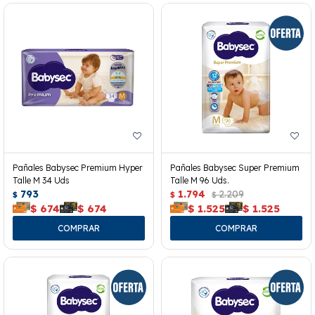
Pañales Babysec Premium Hyper
Pañales Babysec Super Premium
Talle M 34 Uds
Talle M 96 Uds.
793
1.794
2.209
$
$
$
$
674
$
674
$
1.525
$
1.525