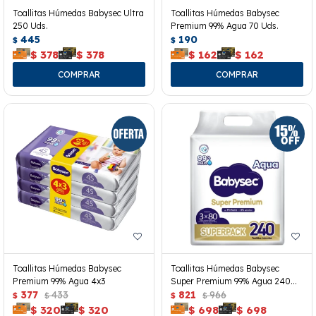
Toallitas Húmedas Babysec Ultra
Toallitas Húmedas Babysec
250 Uds.
Premium 99% Agua 70 Uds.
445
190
$
$
$
378
$
378
$
162
$
162
Toallitas Húmedas Babysec
Toallitas Húmedas Babysec
Premium 99% Agua 4x3
Super Premium 99% Agua 240
377
433
Uds.
821
966
$
$
$
$
$
320
$
320
$
698
$
698