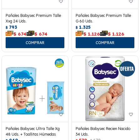
Pañales Babysec Premium Talle
Pañales Babysec Premium Talle
Xxg 24 Uds.
G 60 Uds.
793
1.325
$
$
$
674
$
674
$
1.126
$
1.126
Pañales Babysec Ultra Talle Xg
Pañales Babysec Recien Nacido
48 Uds. + Toallitas Húmedas
34 Uds.