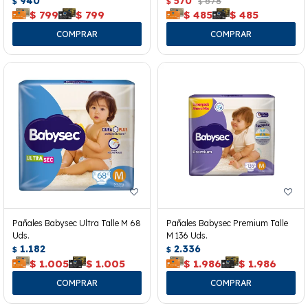
940
570
678
$
$
$
$
799
$
799
$
485
$
485
Pañales Babysec Ultra Talle M 68
Pañales Babysec Premium Talle
Uds.
M 136 Uds.
1.182
2.336
$
$
$
1.005
$
1.005
$
1.986
$
1.986