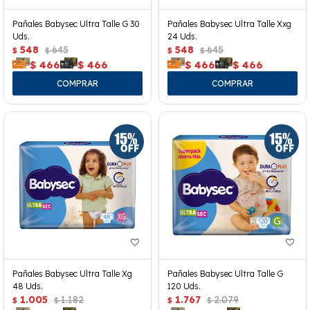
Pañales Babysec Ultra Talle G 30
Pañales Babysec Ultra Talle Xxg
Uds.
24 Uds.
548
645
548
645
$
$
$
$
$
466
$
466
$
466
$
466
Pañales Babysec Ultra Talle Xg
Pañales Babysec Ultra Talle G
48 Uds.
120 Uds.
1.005
1.182
1.767
2.079
$
$
$
$