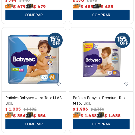
799
940
570
678
$
$
$
$
$
679
$
679
$
485
$
485
Pañales Babysec Ultra Talle M 68
Pañales Babysec Premium Talle
Uds.
M 136 Uds.
1.005
1.182
1.986
2.336
$
$
$
$
$
854
$
854
$
1.688
$
1.688