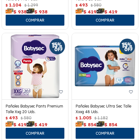
1.104
1.299
493
580
$
$
$
$
$
938
$
938
$
419
$
419
Pañales Babysec Pants Premium
Pañales Babysec Ultra Sec Talle
Talle Xxg 20 Uds.
Xxxg 48 Uds.
493
580
1.005
1.182
$
$
$
$
$
419
$
419
$
854
$
854