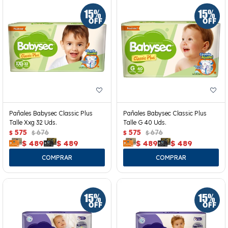
Pañales Babysec Classic Plus
Pañales Babysec Classic Plus
Talle Xxg 32 Uds.
Talle G 40 Uds.
575
676
575
676
$
$
$
$
$
489
$
489
$
489
$
489