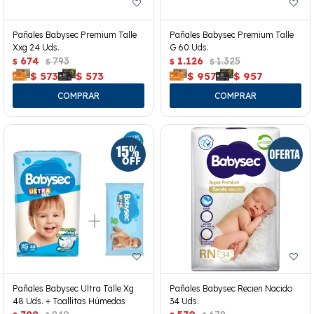
Pañales Babysec Premium Talle
Pañales Babysec Premium Talle
Xxg 24 Uds.
G 60 Uds.
674
793
1.126
1.325
$
$
$
$
$
573
$
573
$
957
$
957
Pañales Babysec Ultra Talle Xg
Pañales Babysec Recien Nacido
48 Uds. + Toallitas Húmedas
34 Uds.