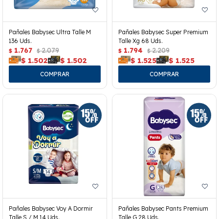
Pañales Babysec Ultra Talle M
Pañales Babysec Super Premium
136 Uds.
Talle Xg 68 Uds.
1.767
2.079
1.794
2.209
$
$
$
$
$
1.502
$
1.502
$
1.525
$
1.525
Pañales Babysec Voy A Dormir
Pañales Babysec Pants Premium
Talle S / M 14 Uds.
Talle G 28 Uds.