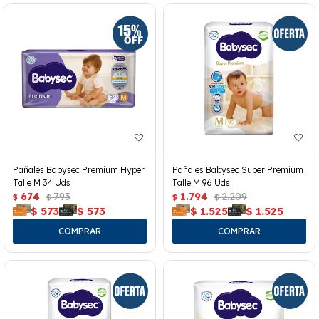
Pañales Babysec Premium Hyper
Pañales Babysec Super Premium
Talle M 34 Uds
Talle M 96 Uds.
674
793
1.794
2.209
$
$
$
$
$
573
$
573
$
1.525
$
1.525