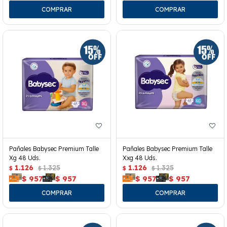
Pañales Babysec Premium Talle
Pañales Babysec Premium Talle
Xg 48 Uds.
Xxg 48 Uds.
1.126
1.325
1.126
1.325
$
$
$
$
$
957
$
957
$
957
$
957