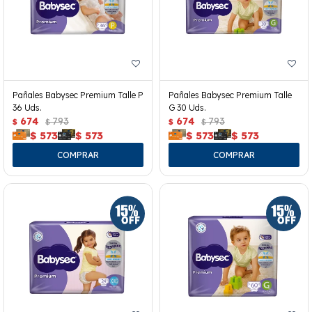
Pañales Babysec Premium Talle P
Pañales Babysec Premium Talle
36 Uds.
G 30 Uds.
674
793
674
793
$
$
$
$
$
573
$
573
$
573
$
573