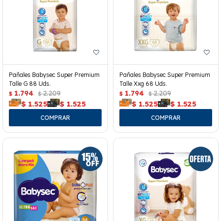
Pañales Babysec Super Premium
Pañales Babysec Super Premium
Talle G 88 Uds.
Talle Xxg 68 Uds.
1.794
2.209
1.794
2.209
$
$
$
$
$
1.525
$
1.525
$
1.525
$
1.525