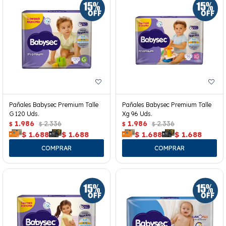
Pañales Babysec Premium Talle
Pañales Babysec Premium Talle
G 120 Uds.
Xg 96 Uds.
1.986
2.336
1.986
2.336
$
$
$
$
$
1.688
$
1.688
$
1.688
$
1.688