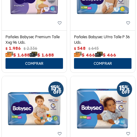
Pañales Babysec Premium Talle
Pañales Babysec Ultra Talle P 36
Xxg 96 Uds.
Uds.
1.986
2.336
548
645
$
$
$
$
$
1.688
$
1.688
$
466
$
466