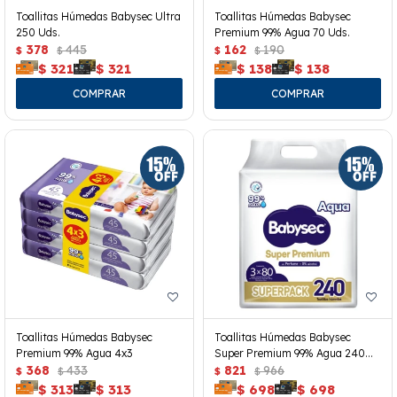
Toallitas Húmedas Babysec Ultra
Toallitas Húmedas Babysec
250 Uds.
Premium 99% Agua 70 Uds.
378
445
162
190
$
$
$
$
$
321
$
321
$
138
$
138
Toallitas Húmedas Babysec
Toallitas Húmedas Babysec
Premium 99% Agua 4x3
Super Premium 99% Agua 240
368
433
Uds.
821
966
$
$
$
$
$
313
$
313
$
698
$
698