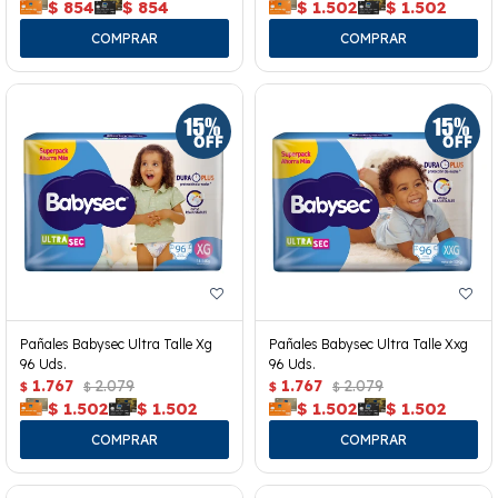
$
854
$
854
$
1.502
$
1.502
Pañales Babysec Ultra Talle Xg
Pañales Babysec Ultra Talle Xxg
96 Uds.
96 Uds.
1.767
2.079
1.767
2.079
$
$
$
$
$
1.502
$
1.502
$
1.502
$
1.502