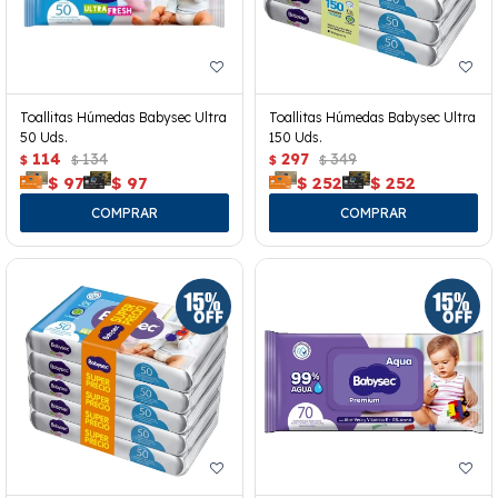
Toallitas Húmedas Babysec Ultra
Toallitas Húmedas Babysec Ultra
50 Uds.
150 Uds.
114
134
297
349
$
$
$
$
$
97
$
97
$
252
$
252