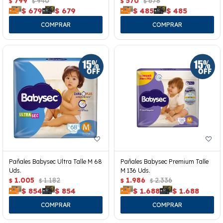
799
940
570
678
$
$
$
$
$
679
$
679
$
485
$
485
Pañales Babysec Ultra Talle M 68
Pañales Babysec Premium Talle
Uds.
M 136 Uds.
1.005
1.182
1.986
2.336
$
$
$
$
$
854
$
854
$
1.688
$
1.688