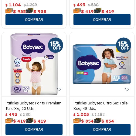
1.104
1.299
493
580
$
$
$
$
$
938
$
938
$
419
$
419
Pañales Babysec Pants Premium
Pañales Babysec Ultra Sec Talle
Talle Xxg 20 Uds.
Xxxg 48 Uds.
493
580
1.005
1.182
$
$
$
$
$
419
$
419
$
854
$
854