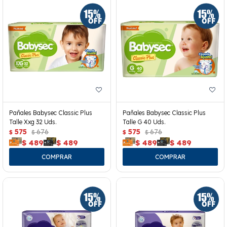
Pañales Babysec Classic Plus
Pañales Babysec Classic Plus
Talle Xxg 32 Uds.
Talle G 40 Uds.
575
676
575
676
$
$
$
$
$
489
$
489
$
489
$
489