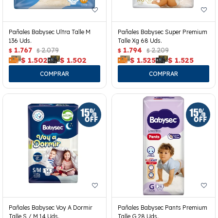
Pañales Babysec Ultra Talle M
Pañales Babysec Super Premium
136 Uds.
Talle Xg 68 Uds.
1.767
2.079
1.794
2.209
$
$
$
$
$
1.502
$
1.502
$
1.525
$
1.525
Pañales Babysec Voy A Dormir
Pañales Babysec Pants Premium
Talle S / M 14 Uds.
Talle G 28 Uds.