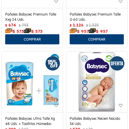
Pañales Babysec Premium Talle
Pañales Babysec Premium Talle
Xxg 24 Uds.
G 60 Uds.
674
793
1.126
1.325
$
$
$
$
$
573
$
573
$
957
$
957
Pañales Babysec Ultra Talle Xg
Pañales Babysec Recien Nacido
48 Uds. + Toallitas Húmedas
34 Uds.