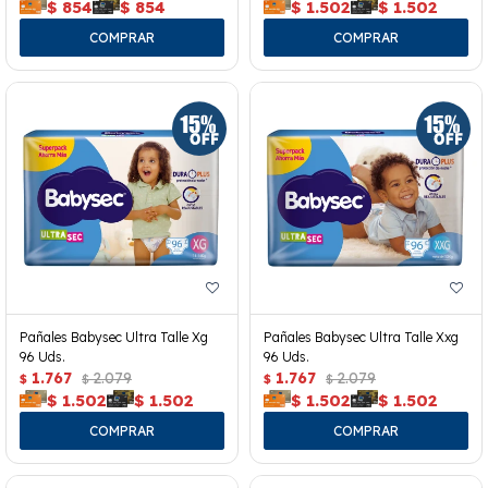
$
854
$
854
$
1.502
$
1.502
Pañales Babysec Ultra Talle Xg
Pañales Babysec Ultra Talle Xxg
96 Uds.
96 Uds.
1.767
2.079
1.767
2.079
$
$
$
$
$
1.502
$
1.502
$
1.502
$
1.502