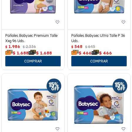
Pañales Babysec Premium Talle
Pañales Babysec Ultra Talle P 36
Xxg 96 Uds.
Uds.
1.986
2.336
548
645
$
$
$
$
$
1.688
$
1.688
$
466
$
466