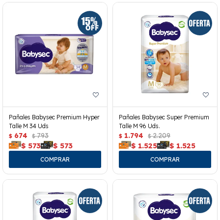
Pañales Babysec Premium Hyper
Pañales Babysec Super Premium
Talle M 34 Uds
Talle M 96 Uds.
674
793
1.794
2.209
$
$
$
$
$
573
$
573
$
1.525
$
1.525