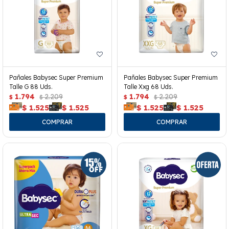
Pañales Babysec Super Premium
Pañales Babysec Super Premium
Talle G 88 Uds.
Talle Xxg 68 Uds.
1.794
2.209
1.794
2.209
$
$
$
$
$
1.525
$
1.525
$
1.525
$
1.525