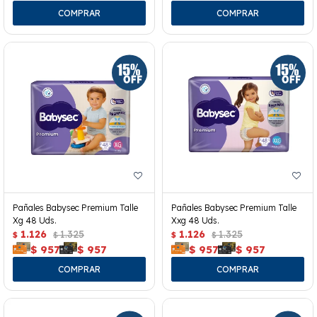
Pañales Babysec Premium Talle
Pañales Babysec Premium Talle
Xg 48 Uds.
Xxg 48 Uds.
1.126
1.325
1.126
1.325
$
$
$
$
$
957
$
957
$
957
$
957