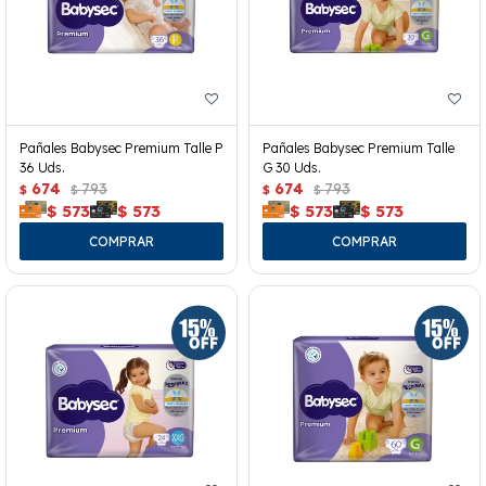
Pañales Babysec Premium Talle P
Pañales Babysec Premium Talle
36 Uds.
G 30 Uds.
674
793
674
793
$
$
$
$
$
573
$
573
$
573
$
573