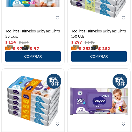
Toallitas Húmedas Babysec Ultra
Toallitas Húmedas Babysec Ultra
50 Uds.
150 Uds.
114
134
297
349
$
$
$
$
$
97
$
97
$
252
$
252