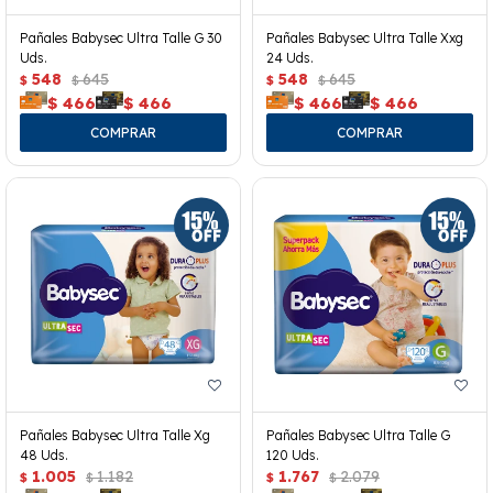
Pañales Babysec Ultra Talle G 30
Pañales Babysec Ultra Talle Xxg
Uds.
24 Uds.
548
645
548
645
$
$
$
$
$
466
$
466
$
466
$
466
Pañales Babysec Ultra Talle Xg
Pañales Babysec Ultra Talle G
48 Uds.
120 Uds.
1.005
1.182
1.767
2.079
$
$
$
$