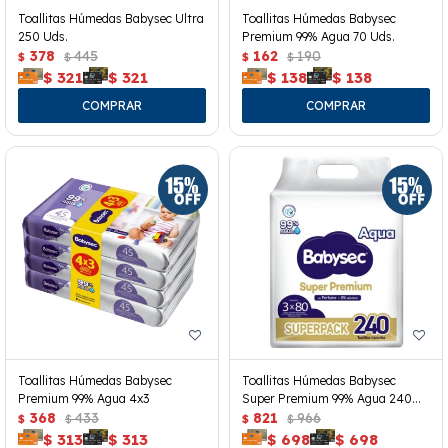
Toallitas Húmedas Babysec Ultra
Toallitas Húmedas Babysec
250 Uds.
Premium 99% Agua 70 Uds.
378
445
162
190
$
$
$
$
$
321
$
321
$
138
$
138
Toallitas Húmedas Babysec
Toallitas Húmedas Babysec
Premium 99% Agua 4x3
Super Premium 99% Agua 240
368
433
Uds.
821
966
$
$
$
$
$
313
$
313
$
698
$
698