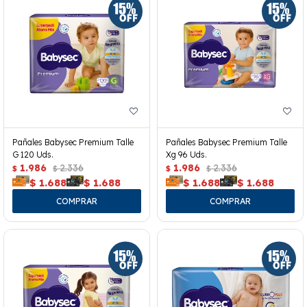
Pañales Babysec Premium Talle
Pañales Babysec Premium Talle
G 120 Uds.
Xg 96 Uds.
1.986
2.336
1.986
2.336
$
$
$
$
$
1.688
$
1.688
$
1.688
$
1.688