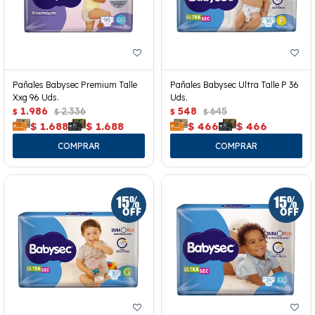
Pañales Babysec Premium Talle
Pañales Babysec Ultra Talle P 36
Xxg 96 Uds.
Uds.
1.986
2.336
548
645
$
$
$
$
$
1.688
$
1.688
$
466
$
466