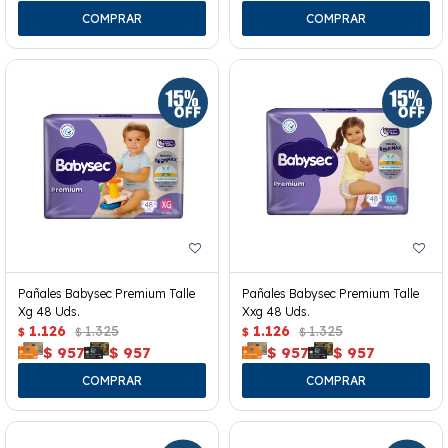
Pañales Babysec Premium Talle
Pañales Babysec Premium Talle
Xg 48 Uds.
Xxg 48 Uds.
1.126
1.325
1.126
1.325
$
$
$
$
$
957
$
957
$
957
$
957