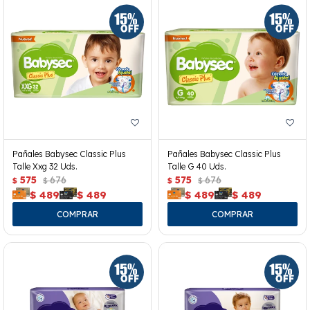
Pañales Babysec Classic Plus
Pañales Babysec Classic Plus
Talle Xxg 32 Uds.
Talle G 40 Uds.
575
676
575
676
$
$
$
$
$
489
$
489
$
489
$
489