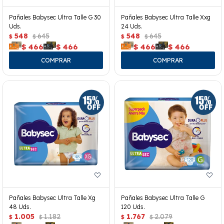
Pañales Babysec Ultra Talle G 30
Pañales Babysec Ultra Talle Xxg
Uds.
24 Uds.
548
645
548
645
$
$
$
$
$
466
$
466
$
466
$
466
Pañales Babysec Ultra Talle Xg
Pañales Babysec Ultra Talle G
48 Uds.
120 Uds.
1.005
1.182
1.767
2.079
$
$
$
$