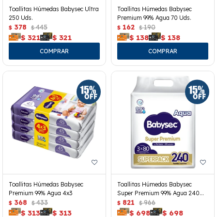
Toallitas Húmedas Babysec Ultra
Toallitas Húmedas Babysec
250 Uds.
Premium 99% Agua 70 Uds.
378
445
162
190
$
$
$
$
$
321
$
321
$
138
$
138
Toallitas Húmedas Babysec
Toallitas Húmedas Babysec
Premium 99% Agua 4x3
Super Premium 99% Agua 240
368
433
Uds.
821
966
$
$
$
$
$
313
$
313
$
698
$
698