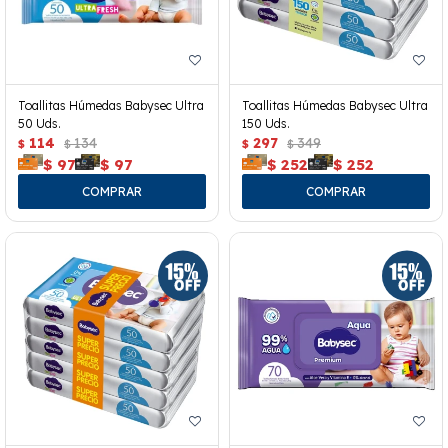
Toallitas Húmedas Babysec Ultra
Toallitas Húmedas Babysec Ultra
50 Uds.
150 Uds.
114
134
297
349
$
$
$
$
$
97
$
97
$
252
$
252