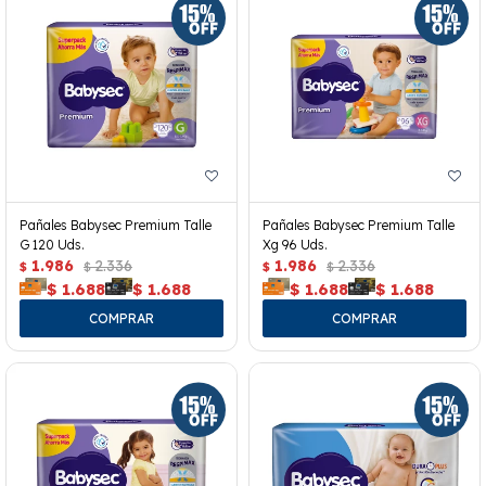
Pañales Babysec Premium Talle
Pañales Babysec Premium Talle
G 120 Uds.
Xg 96 Uds.
1.986
2.336
1.986
2.336
$
$
$
$
$
1.688
$
1.688
$
1.688
$
1.688