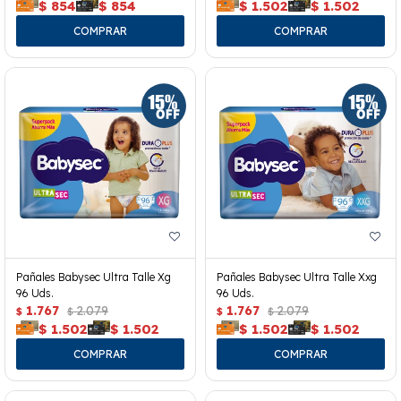
$
854
$
854
$
1.502
$
1.502
Pañales Babysec Ultra Talle Xg
Pañales Babysec Ultra Talle Xxg
96 Uds.
96 Uds.
1.767
2.079
1.767
2.079
$
$
$
$
$
1.502
$
1.502
$
1.502
$
1.502