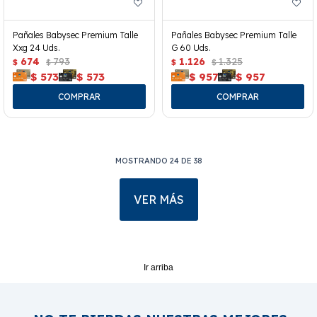
Pañales Babysec Premium Talle
Pañales Babysec Premium Talle
Xxg 24 Uds.
G 60 Uds.
674
793
1.126
1.325
$
$
$
$
$
573
$
573
$
957
$
957
MOSTRANDO
24
DE
38
VER MÁS
Ir arriba