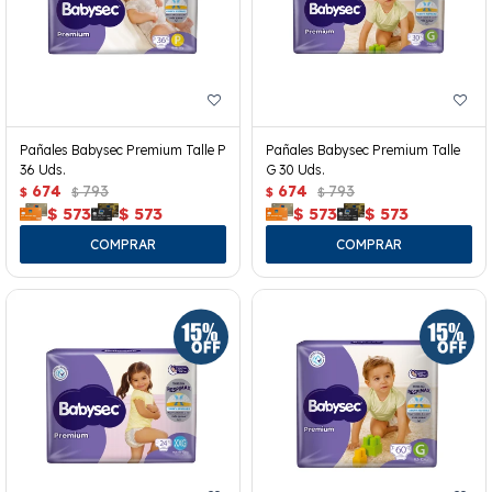
Pañales Babysec Premium Talle P
Pañales Babysec Premium Talle
36 Uds.
G 30 Uds.
674
793
674
793
$
$
$
$
$
573
$
573
$
573
$
573