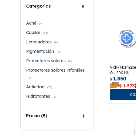
Categorías
Acné
(4)
Capilar
(24)
Limpiadores
(8)
Pigmentación
(3)
Protectores solares
(8)
Vichy Normade
Protectores solares infantiles
Gel 200 Ml.
1.850
(1)
$
$
1.573
Antiedad
(23)
Hidratantes
(9)
Precio
($)