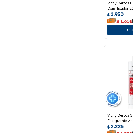
Vichy Dercos D
Densificador 2
1.950
$
$
1.658
Vichy Dercos 
Energizante An
2.225
$