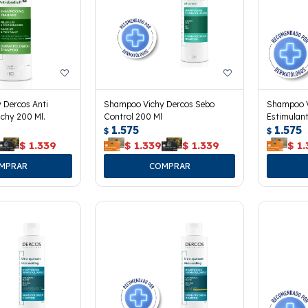
 Dercos Anti
Shampoo Vichy Dercos Sebo
Shampoo V
chy 200 Ml.
Control 200 Ml
Estimulant
1.575
1.575
$
$
$
1.339
$
1.339
$
1.339
$
1.