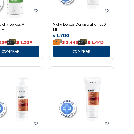
ichy Dercos Anti
Vichy Dercos Densisolution 250
 Ml.
Ml.
1.700
$
339
$
1.339
$
1.445
$
1.445