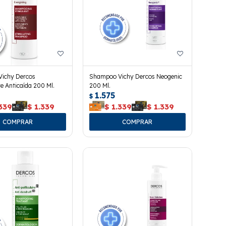
ichy Dercos
Shampoo Vichy Dercos Neogenic
e Anticaída 200 Ml.
200 Ml.
1.575
$
339
$
1.339
$
1.339
$
1.339