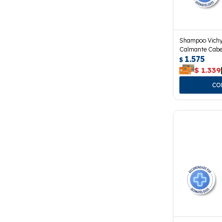
Shampoo Vichy
Calmante Cabel
1.575
$
$
1.339