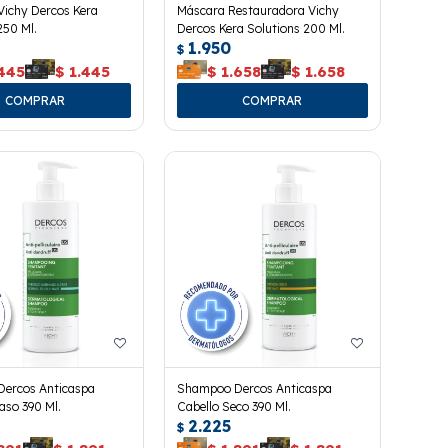
ichy Dercos Kera
Máscara Restauradora Vichy
250 Ml.
Dercos Kera Solutions 200 Ml.
1.950
$
.445
$
1.445
$
1.658
$
1.658
ercos Anticaspa
Shampoo Dercos Anticaspa
aso 390 Ml.
Cabello Seco 390 Ml.
2.225
$