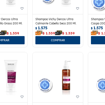
 Dercos Ultra
Shampoo Vichy Dercos Ultra
Shampoo V
lo Graso 200 Ml.
Calmante Cabello Seco 200 Ml.
Caspa 200
1.575
1.575
$
$
$
1.339
$
1.339
$
1.339
$
1.