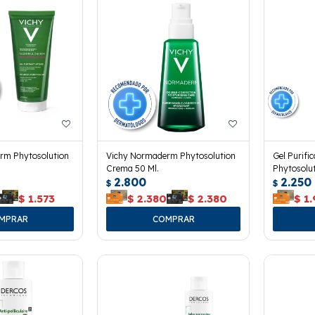
rm Phytosolution
Vichy Normaderm Phytosolution
Gel Purif
Crema 50 Ml.
Phytosolut
2.800
2.250
$
$
$
1.573
$
2.380
$
2.380
$
1.