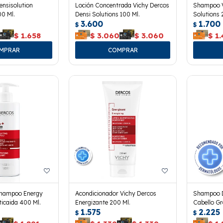
ensisolution
Loción Concentrada Vichy Dercos
Shampoo V
00 Ml.
Densi Solutions 100 Ml.
Solutions 
3.600
1.700
$
$
$
1.658
$
3.060
$
3.060
$
1
Shampoo Energy
Acondicionador Vichy Dercos
Shampoo D
ticaida 400 Ml.
Energizante 200 Ml.
Cabello Gr
1.575
2.225
$
$