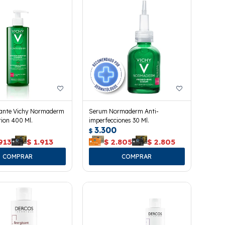
icante Vichy Normaderm
Serum Normaderm Anti-
ion 400 Ml.
imperfecciones 30 Ml.
3.300
$
913
$
1.913
$
2.805
$
2.805