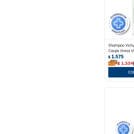
Shampoo Vichy
Caspa Grasa Vi
1.575
$
$
1.339