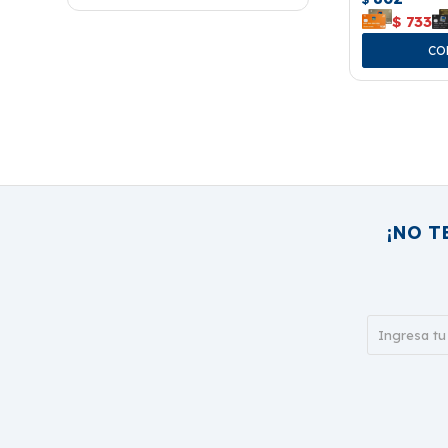
$
733
¡NO T