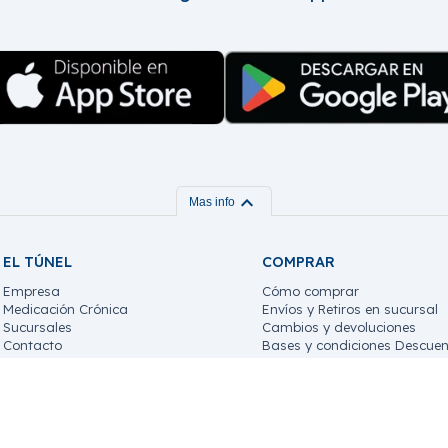
expand_more
Mas info
EL TÚNEL
COMPRAR
Empresa
Cómo comprar
Medicación Crónica
Envíos y Retiros en sucursal
Sucursales
Cambios y devoluciones
Contacto
Bases y condiciones Descuen
Trabaja con nosotros!