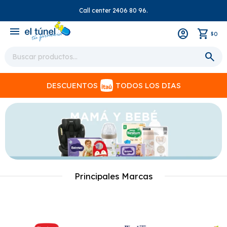
Call center 2406 80 96.
close
menu
0
$
DESCUENTOS
TODOS LOS DIAS
Principales Marcas