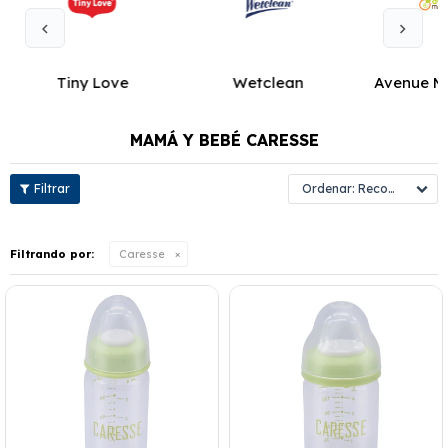
Tiny Love
Wetclean
Avenue M
MAMÁ Y BEBÉ CARESSE
Recomendados
Filtrando por:
Caresse