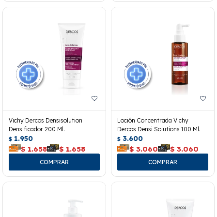
Vichy Dercos Densisolution
Loción Concentrada Vichy
Densificador 200 Ml.
Dercos Densi Solutions 100 Ml.
1.950
3.600
$
$
$
1.658
$
1.658
$
3.060
$
3.060