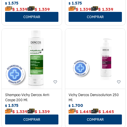
1.575
1.575
$
$
$
1.339
$
1.339
$
1.339
$
1.339
Shampoo Vichy Dercos Anti
Vichy Dercos Densisolution 250
Caspa 200 Ml.
Ml.
1.575
1.700
$
$
$
1.339
$
1.339
$
1.445
$
1.445