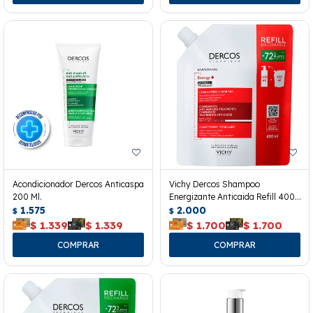
Acondicionador Dercos Anticaspa
Vichy Dercos Shampoo
200 Ml.
Energizante Anticaida Refill 400
1.575
Ml.
2.000
$
$
$
1.339
$
1.339
$
1.700
$
1.700