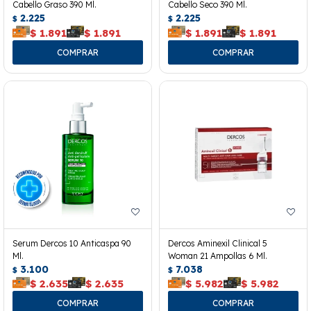
Cabello Graso 390 Ml.
Cabello Seco 390 Ml.
2.225
2.225
$
$
$
1.891
$
1.891
$
1.891
$
1.891
Serum Dercos 10 Anticaspa 90
Dercos Aminexil Clinical 5
Ml.
Woman 21 Ampollas 6 Ml.
3.100
7.038
$
$
$
2.635
$
2.635
$
5.982
$
5.982