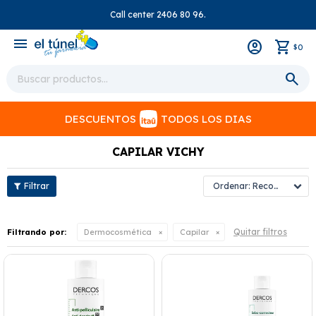
Call center 2406 80 96.
close
menu
0
$
DESCUENTOS
TODOS LOS DIAS
CAPILAR VICHY
Recomendados
Quitar filtros
Filtrando por:
Dermocosmética
Capilar