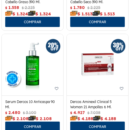
Cabello Graso 390 Ml.
Cabello Seco 390 Ml.
1.558
2.225
1.780
2.225
$
$
$
$
$
1.324
$
1.324
$
1.513
$
1.513
Serum Dercos 10 Anticaspa 90
Dercos Aminexil Clinical 5
Ml.
Woman 21 Ampollas 6 Ml.
2.480
3.100
4.927
7.038
$
$
$
$
$
2.108
$
2.108
$
4.188
$
4.188