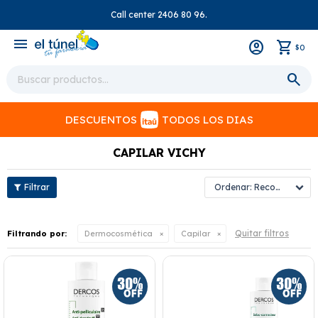
Call center 2406 80 96.
close
menu
0
$
DESCUENTOS
TODOS LOS DIAS
CAPILAR VICHY
Recomendados
Quitar filtros
Filtrando por:
Dermocosmética
Capilar