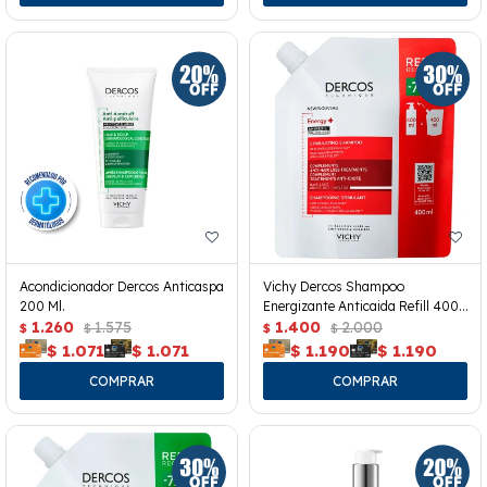
Acondicionador Dercos Anticaspa
Vichy Dercos Shampoo
200 Ml.
Energizante Anticaida Refill 400
1.260
1.575
Ml.
1.400
2.000
$
$
$
$
$
1.071
$
1.071
$
1.190
$
1.190