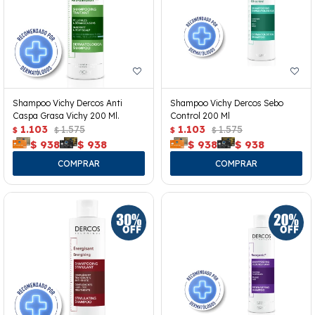
Shampoo Vichy Dercos Anti
Shampoo Vichy Dercos Sebo
Caspa Grasa Vichy 200 Ml.
Control 200 Ml
1.103
1.575
1.103
1.575
$
$
$
$
$
938
$
938
$
938
$
938