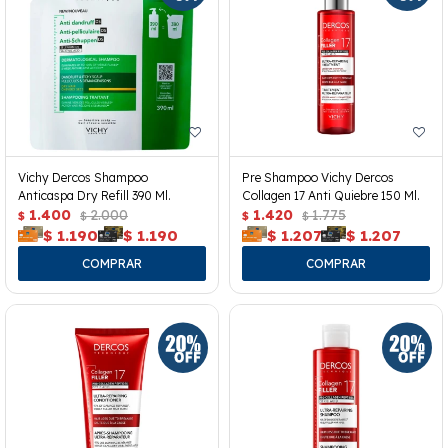
Vichy Dercos Shampoo
Pre Shampoo Vichy Dercos
Anticaspa Dry Refill 390 Ml.
Collagen 17 Anti Quiebre 150 Ml.
1.400
2.000
1.420
1.775
$
$
$
$
$
1.190
$
1.190
$
1.207
$
1.207