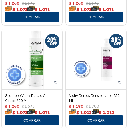
1.260
1.575
1.260
1.575
$
$
$
$
$
1.071
$
1.071
$
1.071
$
1.071
Shampoo Vichy Dercos Anti
Vichy Dercos Densisolution 250
Caspa 200 Ml.
Ml.
1.260
1.575
1.190
1.700
$
$
$
$
$
1.071
$
1.071
$
1.012
$
1.012