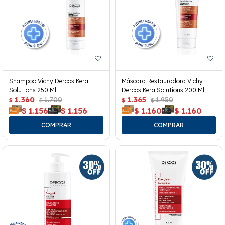
Shampoo Vichy Dercos Kera
Máscara Restauradora Vichy
Solutions 250 Ml.
Dercos Kera Solutions 200 Ml.
1.360
1.700
1.365
1.950
$
$
$
$
$
1.156
$
1.156
$
1.160
$
1.160