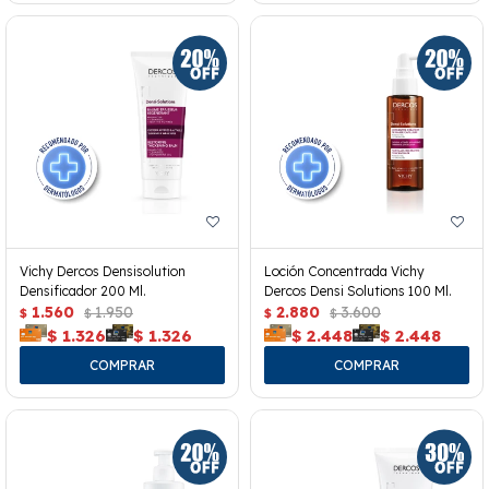
Vichy Dercos Densisolution
Loción Concentrada Vichy
Densificador 200 Ml.
Dercos Densi Solutions 100 Ml.
1.560
1.950
2.880
3.600
$
$
$
$
$
1.326
$
1.326
$
2.448
$
2.448