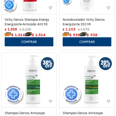
Vichy Dercos Shampoo Energy
Acondicionador Vichy Dercos
Energizante Anticaida 400 Ml.
Energizante 200 Ml.
1.558
2.225
1.103
1.575
$
$
$
$
$
1.324
$
1.324
$
938
$
938
Shampoo Dercos Anticaspa
Shampoo Dercos Anticaspa