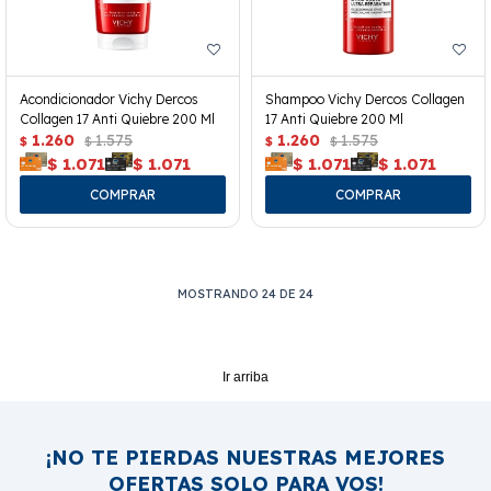
Acondicionador Vichy Dercos
Shampoo Vichy Dercos Collagen
Collagen 17 Anti Quiebre 200 Ml
17 Anti Quiebre 200 Ml
1.260
1.575
1.260
1.575
$
$
$
$
$
1.071
$
1.071
$
1.071
$
1.071
MOSTRANDO
24
DE
24
Ir arriba
¡NO TE PIERDAS NUESTRAS MEJORES
OFERTAS SOLO PARA VOS!