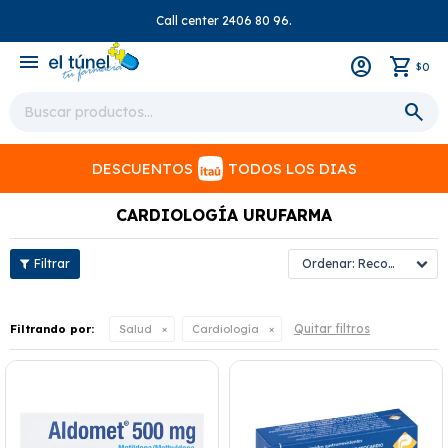
Call center 2406 80 96.
close
menu
0
$
DESCUENTOS
TODOS LOS DIAS
CARDIOLOGÍA URUFARMA
Recomendados
Quitar filtros
Filtrando por:
Salud
Cardiología