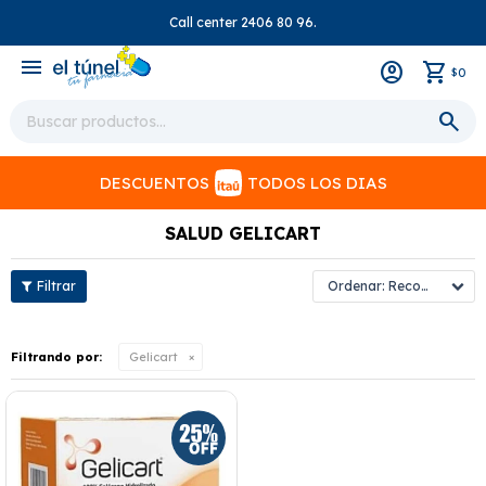
Call center 2406 80 96.
close
menu
0
$
DESCUENTOS
TODOS LOS DIAS
SALUD GELICART
Recomendados
Filtrando por:
Gelicart