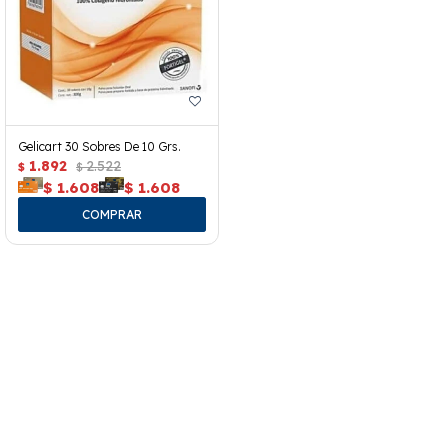
Gelicart 30 Sobres De 10 Grs.
1.892
2.522
$
$
$
1.608
$
1.608