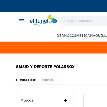
close
store
menu
local_shipping
monitor_heart
DERMOCOSMÉTICA
MAQUILL
support_agent
SALUD Y DEPORTE POLARBOX
Filtrando por:
Polarbox
Marcas