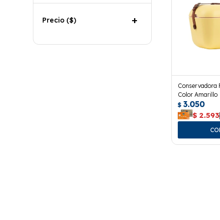
Precio
($)
Conservadora P
Color Amarillo
3.050
$
$
2.593