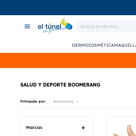
close
store
menu
local_shipping
monitor_heart
DERMOCOSMÉTICA
MAQUILL
support_agent
SALUD Y DEPORTE BOOMERANG
Filtrando por:
Boomerang
Marcas