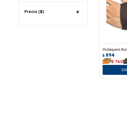
Precio
($)
Muñequera Boo
894
$
$
760