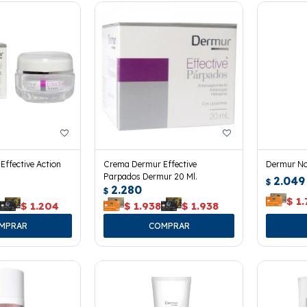
ffective Action
Crema Dermur Effective
Dermur No
Parpados Dermur 20 Ml.
2.049
$
2.280
$
$
1.
4
$
1.204
$
1.938
$
1.938