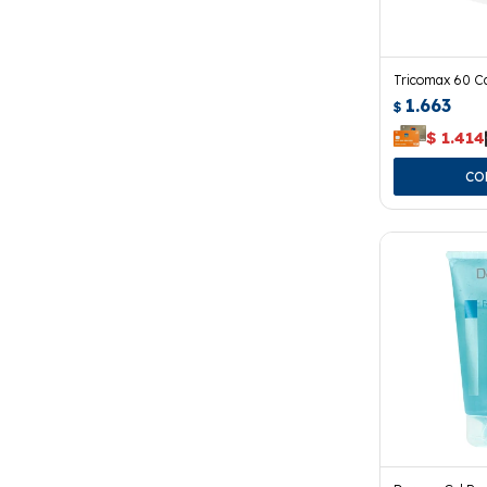
Tricomax 60 C
1.663
$
$
1.414