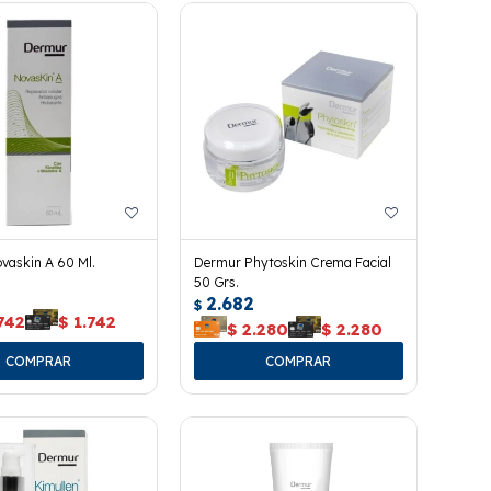
vaskin A 60 Ml.
Dermur Phytoskin Crema Facial
50 Grs.
2.682
$
742
$
1.742
$
2.280
$
2.280