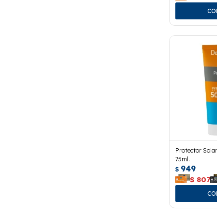
Protector Sola
75ml.
949
$
$
807