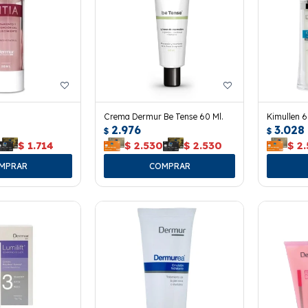
Crema Dermur Be Tense 60 Ml.
Kimullen 6
2.976
3.028
$
$
$
1.714
$
2.530
$
2.530
$
2.