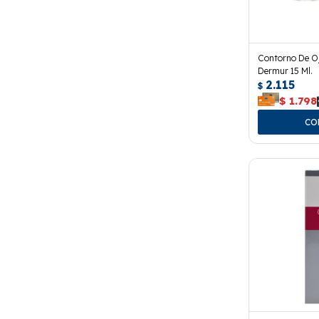
Contorno De Oj
Dermur 15 Ml.
2.115
$
$
1.798