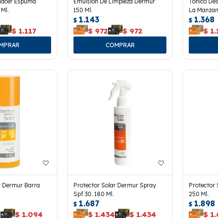
nacer Espuma
Emulsión De Limpieza Dermur
Tónico De
 Ml.
150 Ml.
La Manzani
1.143
1.368
$
$
$
1.117
$
972
$
972
$
1.
r Dermur Barra
Protector Solar Dermur Spray
Protector 
Spf 30. 180 Ml.
250 Ml.
1.687
1.898
$
$
4
$
1.094
$
1.434
$
1.434
$
1.