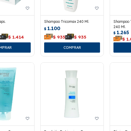
aps.
Shampoo Tricomax 240 Ml.
Shampoo T
240 Ml.
1.100
$
1.265
$
$
1.414
$
935
$
935
$
1.