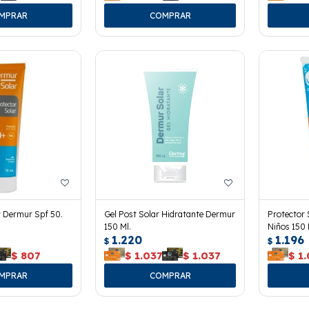
r Dermur Spf 50.
Gel Post Solar Hidratante Dermur
Protector 
150 Ml.
Niños 150 
1.220
1.196
$
$
$
807
$
1.037
$
1.037
$
1.