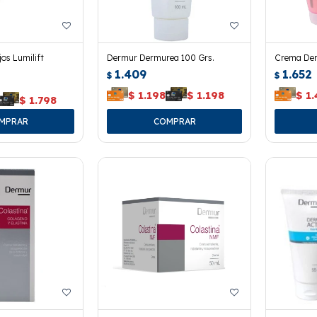
os Lumilift
Dermur Dermurea 100 Grs.
Crema Der
1.409
1.652
$
$
$
1.198
$
1.198
$
1
$
1.798