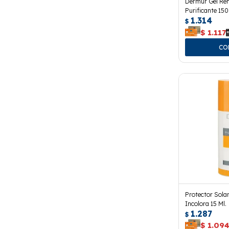
Dermur Gel Re
Purificante 150
1.314
$
$
1.117
Protector Sola
Incolora 15 Ml.
1.287
$
$
1.09