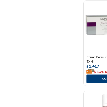
Crema Dermur E
30 Ml.
1.417
$
$
1.20