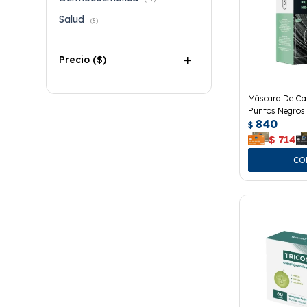
Salud
(8)
Precio
($)
Máscara De Ca
Puntos Negros 
840
$
$
714