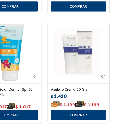
Solar Dermur Spf 30.
Azuleno Crema 60 Grs.
Ml.
1.410
$
$
1.199
$
1.199
017
$
1.017