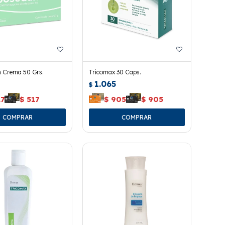
 Crema 50 Grs.
Tricomax 30 Caps.
1.065
$
17
$
517
$
905
$
905