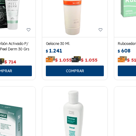
rbón Activado P/
Gelacne 30 Ml.
Rubosedan
Peel Derm 30 Grs
1.241
608
$
$
$
1.055
$
1.055
$
5
$
714