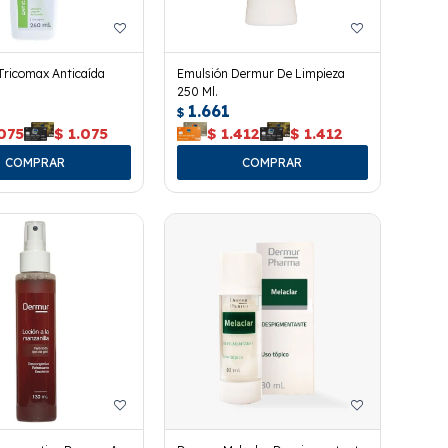
ricomax Anticaída
Emulsión Dermur De Limpieza
250 Ml.
1.661
$
075
$
1.075
$
1.412
$
1.412