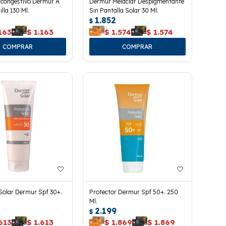
scongestivo Dermur A
Dermur Melaclar Despigmentante
lla 130 Ml.
Sin Pantalla Solar 30 Ml.
1.852
$
163
$
1.163
$
1.574
$
1.574
Solar Dermur Spf 30+.
Protector Dermur Spf 50+. 250
Ml.
2.199
$
613
$
1.613
$
1.869
$
1.869