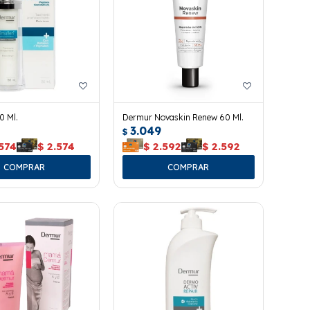
0 Ml.
Dermur Novaskin Renew 60 Ml.
3.049
$
574
$
2.574
$
2.592
$
2.592