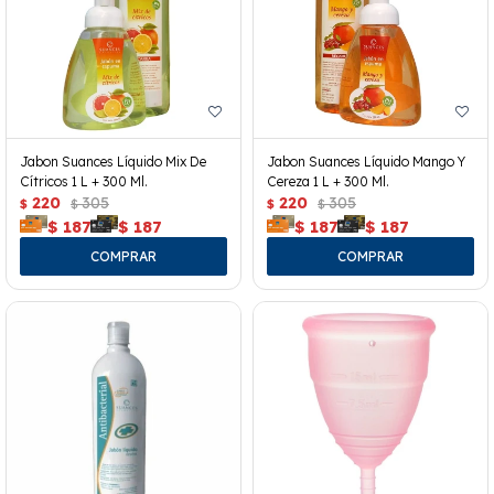
Jabon Suances Líquido Mix De
Jabon Suances Líquido Mango Y
Cítricos 1 L + 300 Ml.
Cereza 1 L + 300 Ml.
220
305
220
305
$
$
$
$
$
187
$
187
$
187
$
187