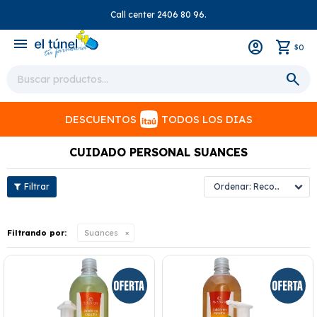
Call center 2406 80 96.
close
menu
0
$
DESCUENTOS
TODOS LOS DIAS
CUIDADO PERSONAL SUANCES
Recomendados
Filtrando por:
Suances