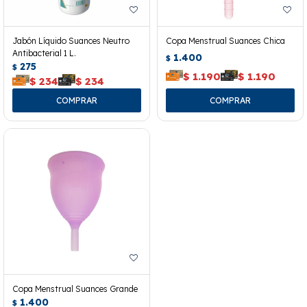
Jabón Líquido Suances Neutro
Copa Menstrual Suances Chica
Antibacterial 1 L.
1.400
$
275
$
$
1.190
$
1.190
$
234
$
234
Copa Menstrual Suances Grande
1.400
$