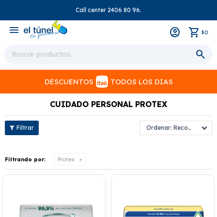
Call center 2406 80 96.
close
menu
0
$
DESCUENTOS
TODOS LOS DIAS
CUIDADO PERSONAL PROTEX
Recomendados
Filtrando por:
Protex