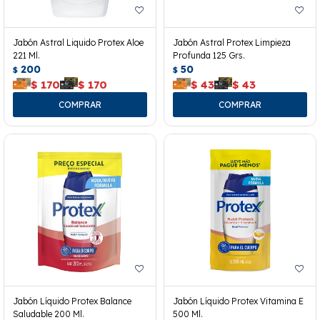
Jabón Astral Liquido Protex Aloe
Jabón Astral Protex Limpieza
221 Ml.
Profunda 125 Grs.
200
50
$
$
$
170
$
170
$
43
$
43
Jabón Líquido Protex Balance
Jabón Líquido Protex Vitamina E
Saludable 200 Ml.
500 Ml.