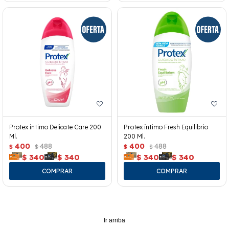
Protex íntimo Delicate Care 200
Protex íntimo Fresh Equilibrio
Ml.
200 Ml.
400
488
400
488
$
$
$
$
$
340
$
340
$
340
$
340
Ir arriba