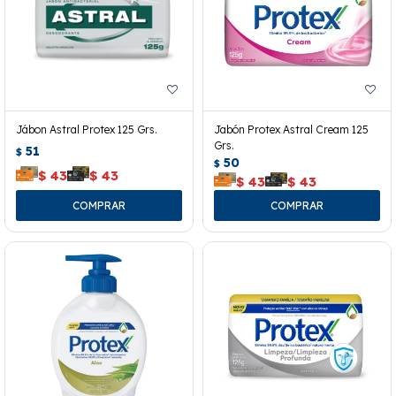
Jábon Astral Protex 125 Grs.
Jabón Protex Astral Cream 125
Grs.
51
$
50
$
$
43
$
43
$
43
$
43