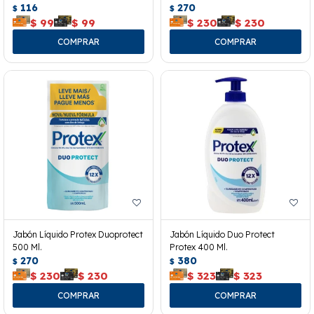
116
270
$
$
$
99
$
99
$
230
$
230
Jabón Líquido Protex Duoprotect
Jabón Líquido Duo Protect
500 Ml.
Protex 400 Ml.
270
380
$
$
$
230
$
230
$
323
$
323