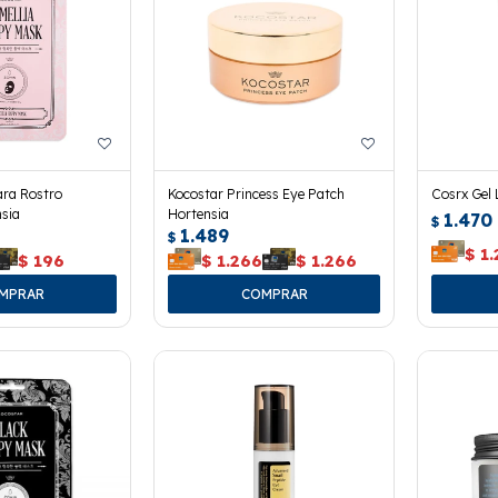
ara Rostro
Kocostar Princess Eye Patch
Cosrx Gel 
sia
Hortensia
1.470
$
1.489
$
$
1
$
196
$
1.266
$
1.266