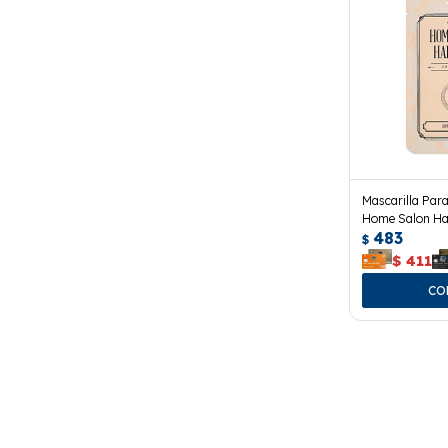
Mascarilla Par
Home Salon Hai
483
$
$
411