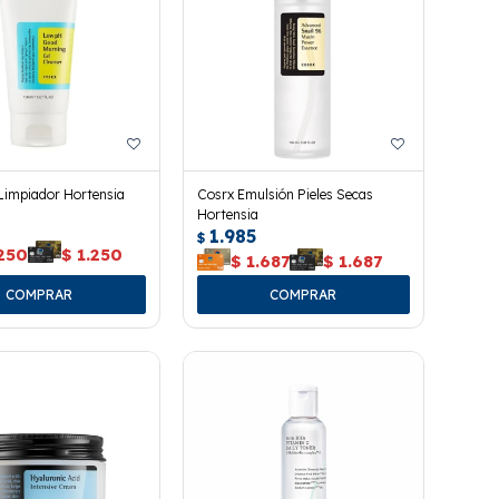
Limpiador Hortensia
Cosrx Emulsión Pieles Secas
Hortensia
1.985
$
.250
$
1.250
$
1.687
$
1.687