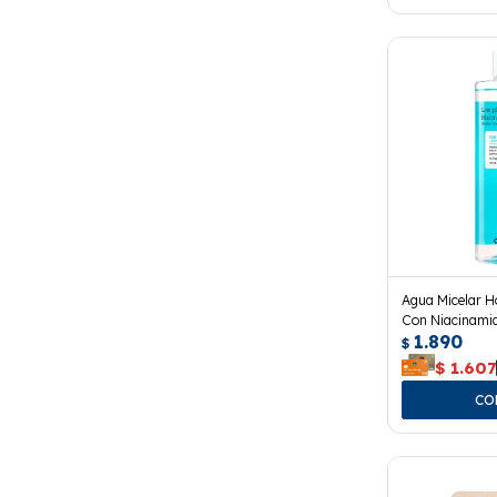
Agua Micelar H
Con Niacinami
1.890
$
$
1.607