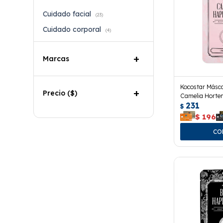
Cuidado facial
(23)
Cuidado corporal
(4)
Marcas
Kocostar Másc
Precio
($)
Camelia Horten
231
$
$
196