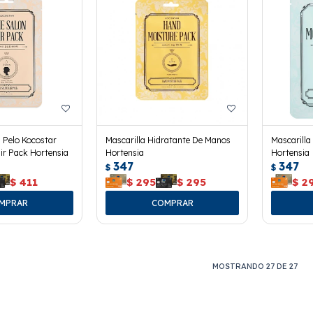
a Pelo Kocostar
Mascarilla Hidratante De Manos
Mascarilla
r Pack Hortensia
Hortensia
Hortensia
347
347
$
$
$
411
$
295
$
295
$
2
MOSTRANDO
27
DE
27