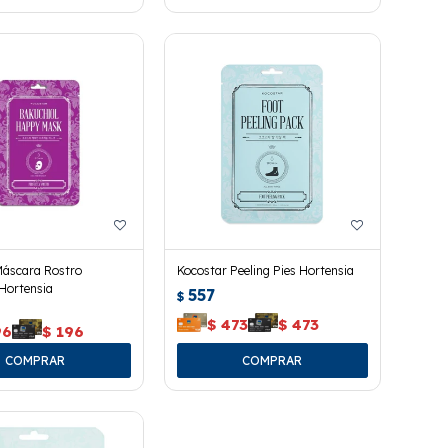
Máscara Rostro
Kocostar Peeling Pies Hortensia
Hortensia
557
$
$
473
$
473
96
$
196