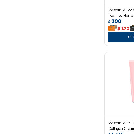
Mascarilla Fac
Tea Tree Horte
200
$
$
170
Mascarilla En 
Collagen Crea