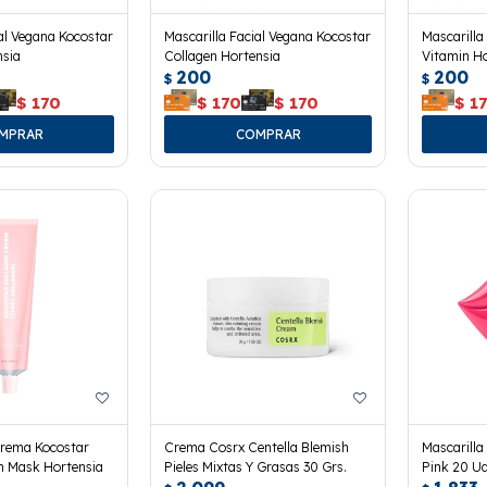
ial Vegana Kocostar
Mascarilla Facial Vegana Kocostar
Mascarilla
nsia
Collagen Hortensia
Vitamin Ho
200
200
$
$
$
170
$
170
$
170
$
1
Crema Kocostar
Crema Cosrx Centella Blemish
Mascarilla
m Mask Hortensia
Pieles Mixtas Y Grasas 30 Grs.
Pink 20 Ud