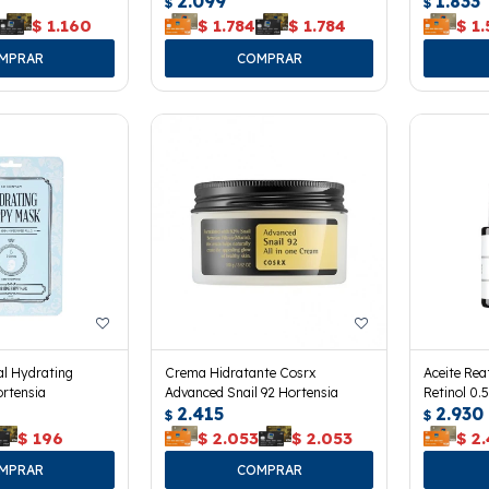
2.099
1.833
$
$
$
1.160
$
1.784
$
1.784
$
1.
al Hydrating
Crema Hidratante Cosrx
Aceite Rea
rtensia
Advanced Snail 92 Hortensia
Retinol 0.
2.415
2.930
$
$
$
196
$
2.053
$
2.053
$
2