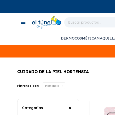
close
store
menu
local_shipping
monitor_heart
DERMOCOSMÉTICA
MAQUILL
support_agent
CUIDADO DE LA PIEL HORTENSIA
Filtrando por:
Hortensia
Categorías