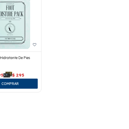
 Hidratante De Pies
95
$
295