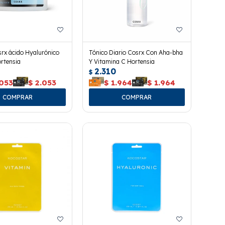
rx ácido Hyalurónico
Tónico Diario Cosrx Con Aha-bha
rtensia
Y Vitamina C Hortensia
2.310
$
.053
$
2.053
$
1.964
$
1.964