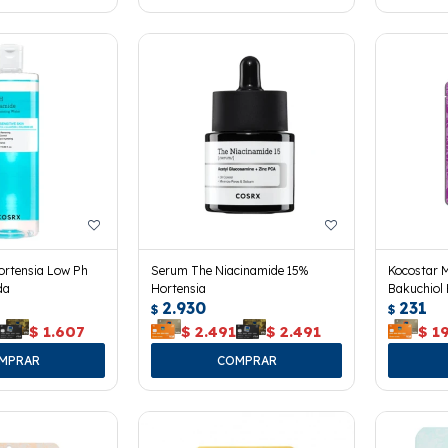
ortensia Low Ph
Serum The Niacinamide 15%
Kocostar 
da
Hortensia
Bakuchiol 
2.930
231
$
$
$
1.607
$
2.491
$
2.491
$
1