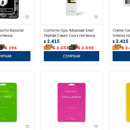
Rostro Kocostar
Contorno Ojos Advanced Snail
Crema Cos
ortensia
Peptide Cream Cosrx Hortensia
Intensa Ho
2.415
2.415
$
$
$
196
$
2.053
$
2.053
$
2