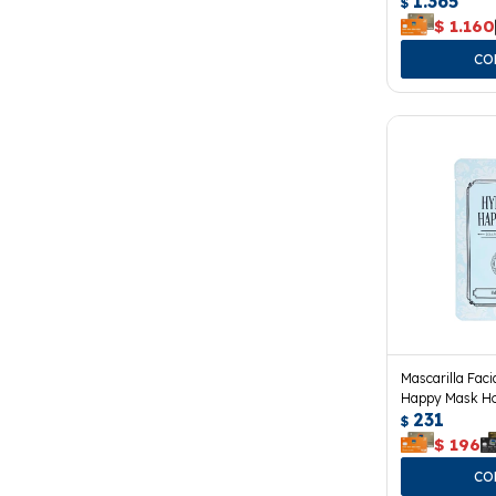
1.365
$
$
1.160
Mascarilla Faci
Happy Mask Ho
231
$
$
196