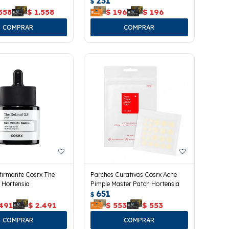
231
$
558
$
1.558
$
196
$
196
firmante Cosrx The
Parches Curativos Cosrx Acne
5 Hortensia
Pimple Master Patch Hortensia
651
$
.491
$
2.491
$
553
$
553